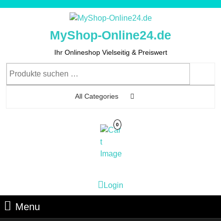
Skip
to
content
MyShop-Online24.de
Skip
to
Ihr Onlineshop Vielseitig & Preiswert
Content
Suchen
nach:
All Categories
0
Cart
Login
Login
Image
Menu
Menu