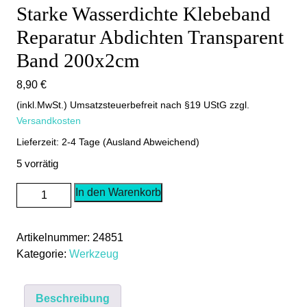
Starke Wasserdichte Klebeband
Reparatur Abdichten Transparent
Band 200x2cm
8,90
€
(inkl.MwSt.) Umsatzsteuerbefreit nach §19 UStG
zzgl.
Versandkosten
Lieferzeit: 2-4 Tage (Ausland Abweichend)
5 vorrätig
Starke
In den Warenkorb
Wasserdichte
Klebeband
Artikelnummer:
24851
Reparatur
Kategorie:
Werkzeug
Abdichten
Transparent
Band
Beschreibung
200x2cm