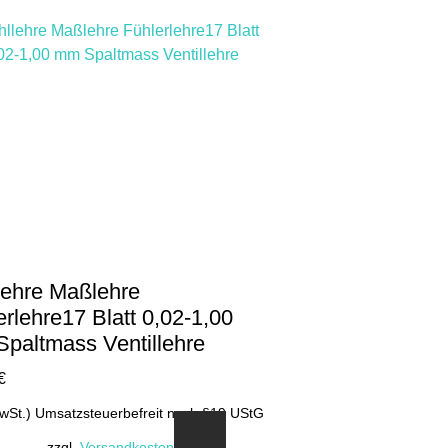
lehre Maßlehre
erlehre17 Blatt 0,02-1,00
paltmass Ventillehre
€
MwSt.) Umsatzsteuerbefreit nach §19 UStG
zzgl.
Versandkosten