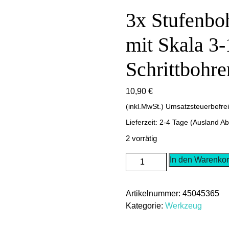
3x Stufenboh
mit Skala 3-
Schrittbohre
10,90
€
(inkl.MwSt.) Umsatzsteuerbefre
Lieferzeit: 2-4 Tage (Ausland A
2 vorrätig
3x
In den Warenko
Stufenbohrer
Titan
Artikelnummer:
45045365
Metall
Kategorie:
Werkzeug
mit
Skala