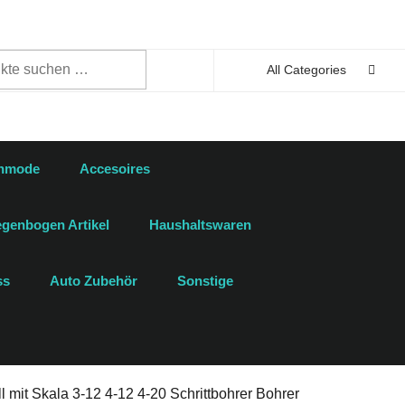
n
All Categories
enmode
Accesoires
genbogen Artikel
Haushaltswaren
ss
Auto Zubehör
Sonstige
l mit Skala 3-12 4-12 4-20 Schrittbohrer Bohrer