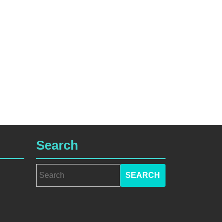
Search
Search
for: