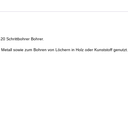
3-
12
4-
12
4-
20
-20 Schrittbohrer Bohrer.
Schrittbohrer
Bohrer
etall sowie zum Bohren von Löchern in Holz oder Kunststoff genutzt.
Menge