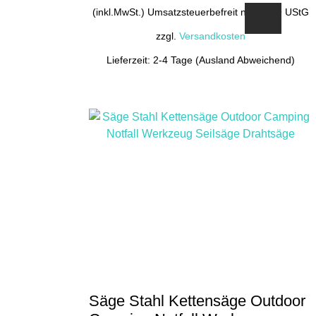
(inkl.MwSt.) Umsatzsteuerbefreit nach §19 UStG
zzgl.
Versandkosten
Lieferzeit: 2-4 Tage (Ausland Abweichend)
Dieses
Produkt
weist
mehrere
Varianten
auf.
Die
Optionen
können
auf
der
Produktseite
gewählt
Säge Stahl Kettensäge Outdoor
werden