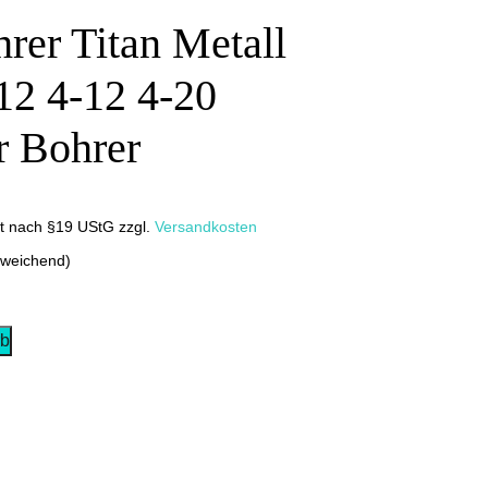
rer Titan Metall
12 4-12 4-20
r Bohrer
it nach §19 UStG
zzgl.
Versandkosten
bweichend)
rb