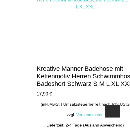
Varianten
auf.
Die
Optionen
können
auf
der
Produktseite
gewählt
Kreative Männer Badehose mit
werden
Kettenmotiv Herren Schwimmho
Badeshort Schwarz S M L XL XX
17,90
€
(inkl.MwSt.) Umsatzsteuerbefreit nach §19 UStG
zzgl.
Versandkosten
Lieferzeit: 2-4 Tage (Ausland Abweichend)