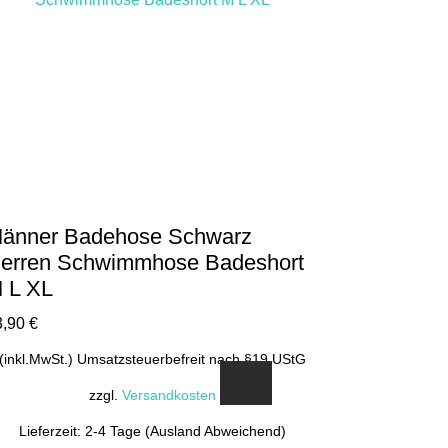
auf.
Die
Optionen
können
auf
der
Produktseite
gewählt
werden
änner Badehose Schwarz
erren Schwimmhose Badeshort
 L XL
3,90
€
(inkl.MwSt.) Umsatzsteuerbefreit nach §19 UStG
zzgl.
Versandkosten
Lieferzeit: 2-4 Tage (Ausland Abweichend)