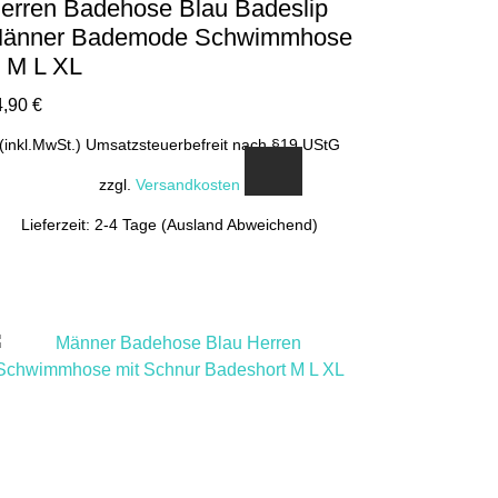
erren Badehose Blau Badeslip
änner Bademode Schwimmhose
 M L XL
4,90
€
(inkl.MwSt.) Umsatzsteuerbefreit nach §19 UStG
zzgl.
Versandkosten
Lieferzeit: 2-4 Tage (Ausland Abweichend)
Dieses
Produkt
weist
mehrere
Varianten
auf.
Die
Optionen
können