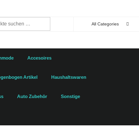
n
All Categories
enmode
Accesoires
genbogen Artikel
Haushaltswaren
ss
Auto Zubehör
Sonstige