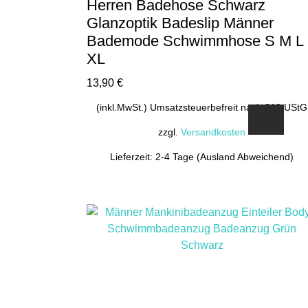
Herren Badehose Schwarz
Glanzoptik Badeslip Männer
Bademode Schwimmhose S M L
XL
13,90
€
(inkl.MwSt.) Umsatzsteuerbefreit nach §19 UStG
zzgl.
Versandkosten
Lieferzeit: 2-4 Tage (Ausland Abweichend)
Dieses
Produkt
weist
mehrere
Varianten
auf.
Die
Optionen