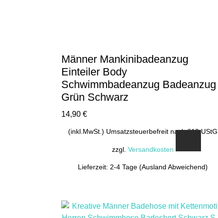
können
auf
der
Produktseite
gewählt
Männer Mankinibadeanzug
werden
Einteiler Body
Schwimmbadeanzug Badeanzug
Grün Schwarz
14,90
€
(inkl.MwSt.) Umsatzsteuerbefreit nach §19 UStG
zzgl.
Versandkosten
Lieferzeit: 2-4 Tage (Ausland Abweichend)
Dieses
Produkt
weist
mehrere