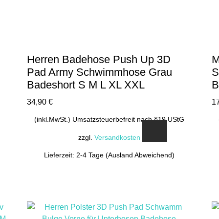
können
auf
der
Produktseite
gewählt
Herren Badehose Push Up 3D
M
werden
Pad Army Schwimmhose Grau
S
Badeshort S M L XL XXL
B
34,90
€
1
(inkl.MwSt.) Umsatzsteuerbefreit nach §19 UStG
zzgl.
Versandkosten
Lieferzeit: 2-4 Tage (Ausland Abweichend)
Dieses
Produkt
weist
mehrere
Varianten