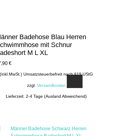
auf
der
Produktseite
gewählt
werden
änner Badehose Blau Herren
chwimmhose mit Schnur
adeshort M L XL
7,90
€
(inkl.MwSt.) Umsatzsteuerbefreit nach §19 UStG
zzgl.
Versandkosten
Lieferzeit: 2-4 Tage (Ausland Abweichend)
Dieses
Produkt
weist
mehrere
Varianten