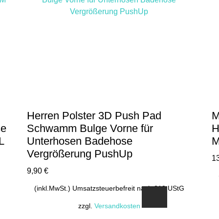
auf.
Die
Optionen
können
auf
der
Produktseite
gewählt
werden
Herren Polster 3D Push Pad
M
se
Schwamm Bulge Vorne für
H
L
Unterhosen Badehose
M
Vergrößerung PushUp
1
9,90
€
(inkl.MwSt.) Umsatzsteuerbefreit nach §19 UStG
zzgl.
Versandkosten