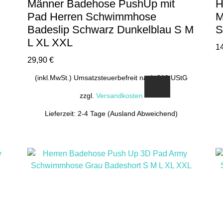
Männer Badehose PushUp mit
H
Pad Herren Schwimmhose
M
Badeslip Schwarz Dunkelblau S M
S
L XL XXL
1
29,90
€
(inkl.MwSt.) Umsatzsteuerbefreit nach §19 UStG
zzgl.
Versandkosten
Lieferzeit: 2-4 Tage (Ausland Abweichend)
Dieses
Produkt
weist
mehrere
Varianten
auf.
Die
Optionen