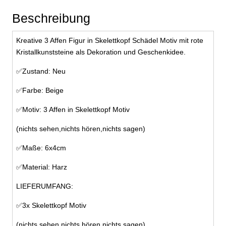
Geschenkidee
Beschreibung
Menge
Kreative 3 Affen Figur in Skelettkopf Schädel Motiv mit rote
Kristallkunststeine als Dekoration und Geschenkidee.
✅Zustand: Neu
✅Farbe: Beige
✅Motiv: 3 Affen in Skelettkopf Motiv
(nichts sehen,nichts hören,nichts sagen)
✅Maße: 6x4cm
✅Material: Harz
LIEFERUMFANG:
✅3x Skelettkopf Motiv
(nichts sehen,nichts hören,nichts sagen)