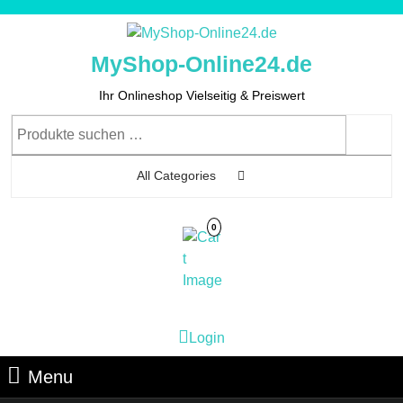
Skip
to
content
MyShop-Online24.de
Skip
to
Ihr Onlineshop Vielseitig & Preiswert
Content
Suchen
nach:
All Categories
0
Cart
Login
Login
Image
Menu
Menu