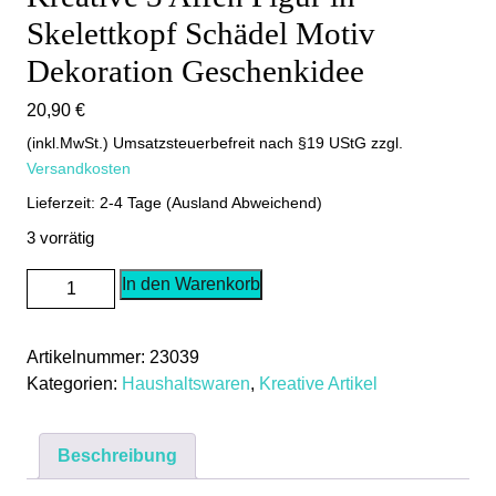
Skelettkopf Schädel Motiv
Dekoration Geschenkidee
20,90
€
(inkl.MwSt.) Umsatzsteuerbefreit nach §19 UStG
zzgl.
Versandkosten
Lieferzeit: 2-4 Tage (Ausland Abweichend)
3 vorrätig
Kreative
In den Warenkorb
3
Affen
Artikelnummer:
23039
Figur
Kategorien:
Haushaltswaren
,
Kreative Artikel
in
Skelettkopf
Schädel
Beschreibung
Motiv
Dekoration