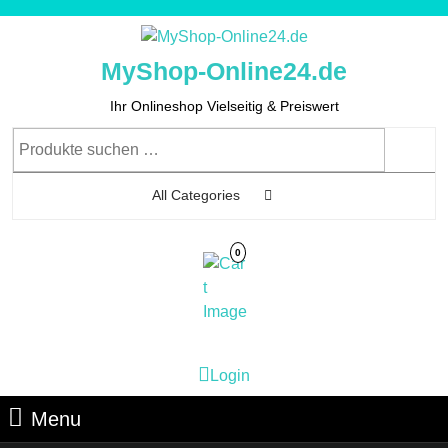
Skip
to
content
MyShop-Online24.de
Skip
to
Ihr Onlineshop Vielseitig & Preiswert
Content
Suchen
nach:
All Categories
0
Cart
Login
Login
Image
Menu
Menu