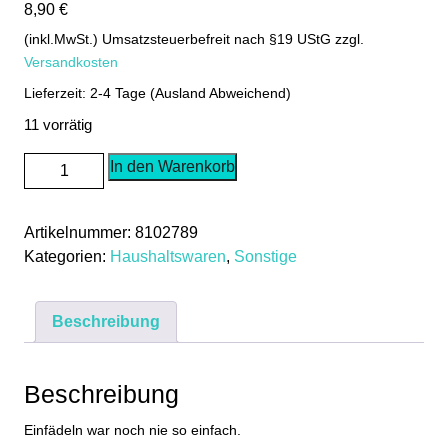
8,90
€
(inkl.MwSt.) Umsatzsteuerbefreit nach §19 UStG
zzgl.
Versandkosten
Lieferzeit: 2-4 Tage (Ausland Abweichend)
11 vorrätig
Nadeleinfädler
In den Warenkorb
2
Stück
Artikelnummer:
8102789
Einfädelhilfe
Kategorien:
Haushaltswaren
,
Sonstige
Einfädler
Nähzubehör
Nadel
Beschreibung
Fadeneinfädler
Menge
Beschreibung
Einfädeln war noch nie so einfach.