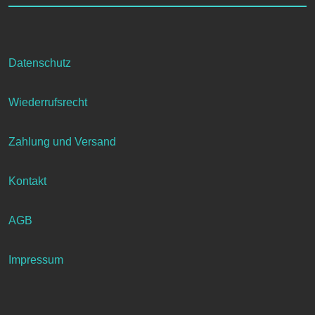
auf
der
Produktseite
gewählt
Datenschutz
werden
Wiederrufsrecht
Zahlung und Versand
Kontakt
AGB
Impressum