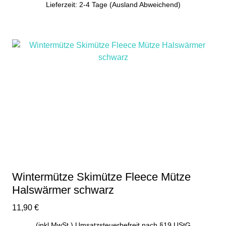
Lieferzeit: 2-4 Tage (Ausland Abweichend)
Dieses
Produkt
weist
mehrere
Varianten
auf.
Die
Optionen
können
auf
der
Produktseite
gewählt
Wintermütze Skimütze Fleece Mütze
werden
Halswärmer schwarz
11,90
€
(inkl.MwSt.) Umsatzsteuerbefreit nach §19 UStG