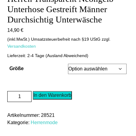
Unterhose Gestreift Männer
Durchsichtig Unterwäsche
14,90
€
(inkl.MwSt.) Umsatzsteuerbefreit nach §19 UStG
zzgl.
Versandkosten
Lieferzeit: 2-4 Tage (Ausland Abweichend)
Größe
Herren
In den Warenkorb
Transparent
Neongelb
Artikelnummer:
28521
Unterhose
Kategorie:
Herrenmode
Gestreift
Männer