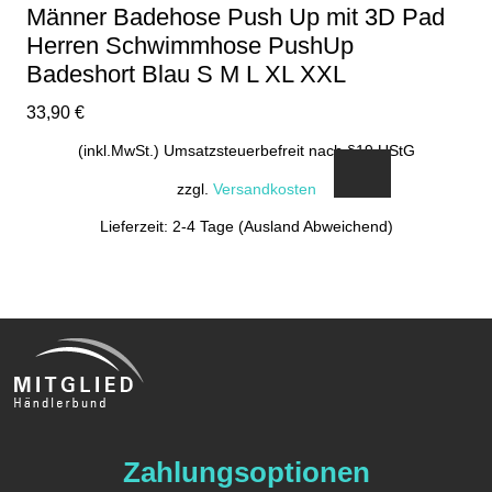
Männer Badehose Push Up mit 3D Pad
Herren Schwimmhose PushUp
Badeshort Blau S M L XL XXL
33,90
€
(inkl.MwSt.) Umsatzsteuerbefreit nach §19 UStG
zzgl.
Versandkosten
Lieferzeit: 2-4 Tage (Ausland Abweichend)
Dieses
Produkt
weist
mehrere
Varianten
auf.
Die
Optionen
Zahlungsoptionen
können