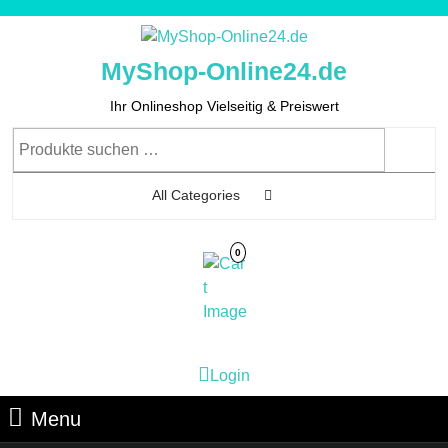
Skip
to
content
MyShop-Online24.de
Skip
to
Ihr Onlineshop Vielseitig & Preiswert
Content
Suchen
nach:
All Categories
0
Cart
Login
Login
Image
Menu
Menu