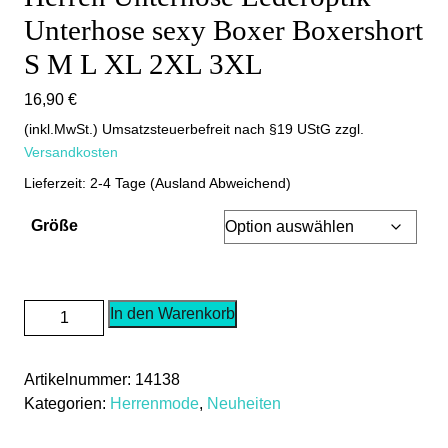
Unterhose sexy Boxer Boxershort
S M L XL 2XL 3XL
16,90
€
(inkl.MwSt.) Umsatzsteuerbefreit nach §19 UStG
zzgl.
Versandkosten
Lieferzeit: 2-4 Tage (Ausland Abweichend)
Größe
Herren
In den Warenkorb
Unterhose
Lederoptik
Artikelnummer:
14138
Unterhose
Kategorien:
Herrenmode
,
Neuheiten
sexy
Boxer