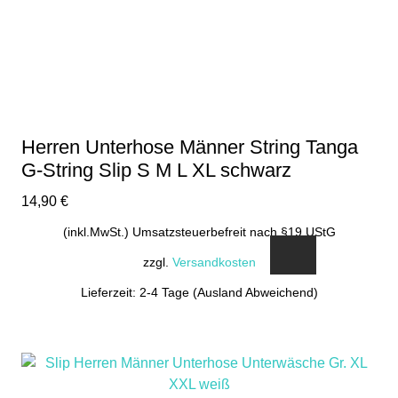
Herren Unterhose Männer String Tanga
G-String Slip S M L XL schwarz
14,90
€
(inkl.MwSt.) Umsatzsteuerbefreit nach §19 UStG
zzgl.
Versandkosten
Lieferzeit: 2-4 Tage (Ausland Abweichend)
Dieses
Produkt
weist
mehrere