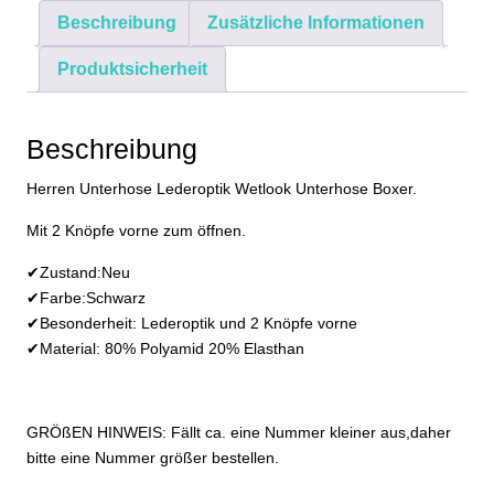
Boxershort
Beschreibung
Zusätzliche Informationen
S
M
Produktsicherheit
L
XL
2XL
Beschreibung
3XL
Herren Unterhose Lederoptik Wetlook Unterhose Boxer.
Menge
Mit 2 Knöpfe vorne zum öffnen.
✔Zustand:Neu
✔Farbe:Schwarz
✔Besonderheit: Lederoptik und 2 Knöpfe vorne
✔Material: 80% Polyamid 20% Elasthan
GRÖßEN HINWEIS: Fällt ca. eine Nummer kleiner aus,daher
bitte eine Nummer größer bestellen.