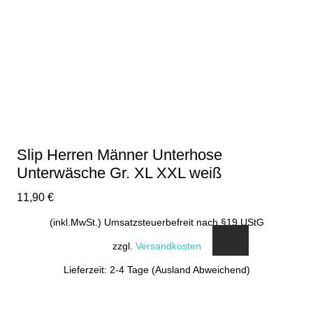
Varianten
auf.
Die
Optionen
können
auf
der
Produktseite
gewählt
Slip Herren Männer Unterhose
werden
Unterwäsche Gr. XL XXL weiß
11,90
€
(inkl.MwSt.) Umsatzsteuerbefreit nach §19 UStG
zzgl.
Versandkosten
Lieferzeit: 2-4 Tage (Ausland Abweichend)