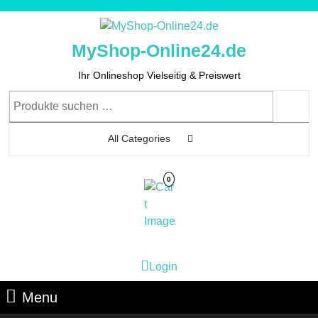
Skip
to
content
MyShop-Online24.de
Skip
to
Ihr Onlineshop Vielseitig & Preiswert
Content
Suchen
nach:
All Categories
0
Cart
Login
Login
Image
Menu
Menu