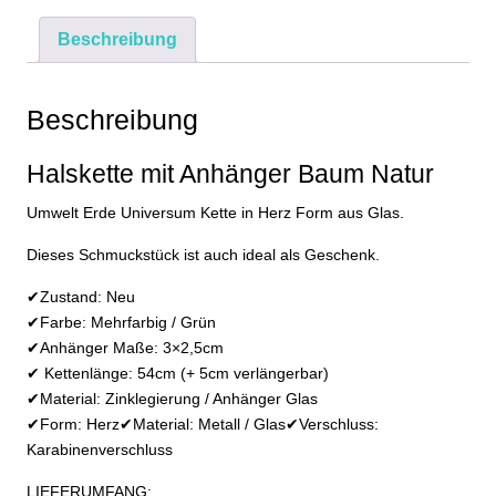
Universum
Beschreibung
Kette
Glas
Herz
Beschreibung
Schmuck
Geschenk
Halskette mit Anhänger Baum Natur
Menge
Umwelt Erde Universum Kette in Herz Form aus Glas.
Dieses Schmuckstück ist auch ideal als Geschenk.
✔Zustand: Neu
✔Farbe: Mehrfarbig / Grün
✔Anhänger Maße: 3×2,5cm
✔ Kettenlänge: 54cm (+ 5cm verlängerbar)
✔Material: Zinklegierung / Anhänger Glas
✔Form: Herz✔Material: Metall / Glas✔Verschluss:
Karabinenverschluss
LIEFERUMFANG: