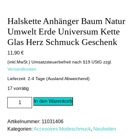
Halskette Anhänger Baum Natur
Umwelt Erde Universum Kette
Glas Herz Schmuck Geschenk
11,90
€
(inkl.MwSt.) Umsatzsteuerbefreit nach §19 UStG
zzgl.
Versandkosten
Lieferzeit: 2-4 Tage (Ausland Abweichend)
17 vorrätig
Halskette
In den Warenkorb
Anhänger
Baum
Artikelnummer:
11031406
Natur
Kategorien:
Accesoires Modeschmuck
,
Neuheiten
Umwelt
Erde