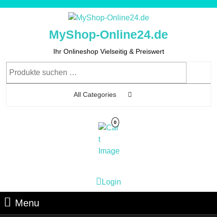
Skip
to
content
MyShop-Online24.de
Skip
to
Ihr Onlineshop Vielseitig & Preiswert
Content
Suchen
nach:
All Categories
0
Cart
Login
Login
Image
Menu
Menu