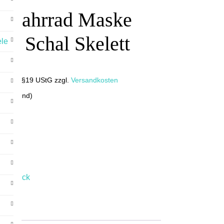
d Fahrrad Maske
ke Schal Skelett
ele
it nach §19 UStG
zzgl.
Versandkosten
bweichend)
rb
eschmuck