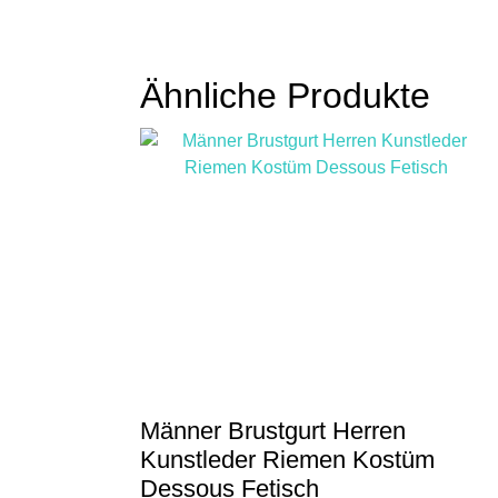
Dieses
Produkt
weist
mehrere
Ähnliche Produkte
Varianten
auf.
Die
Optionen
können
auf
der
Produktseite
gewählt
werden
Männer Brustgurt Herren
Kunstleder Riemen Kostüm
Dessous Fetisch