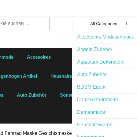
n
All Categories
Accesoires Modeschmuck
Angeln Zubehör
enmode
Accesoires
Aquarium Dekoration
Auto Zubehör
genbogen Artikel
Haushaltswaren
BDSM Erotik
ss
Auto Zubehör
Sonstige
Damen Bademode
Damenmode
Haushaltswaren
ad Fahrrad Maske Gesichtsmaske Schal Skelett