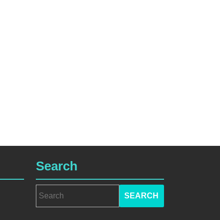
Search
Search
for: