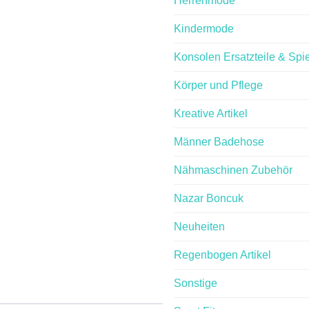
Herrenmode
Ski Motorra
Kindermode
Gesichtsmas
Konsolen Ersatzteile & Spi
Körper und Pflege
10,90
€
(inkl.MwSt.) Umsatzsteuerbefre
Kreative Artikel
Lieferzeit: 2-4 Tage (Ausland A
Männer Badehose
20 vorrätig
Nähmaschinen Zubehör
Ski
In den Warenko
Motorrad
Nazar Boncuk
Fahrrad
Neuheiten
Artikelnummer:
6741953
Maske
Kategorie:
Accesoires Mod
Gesichtsmaske
Regenbogen Artikel
Schal
Skelett
Sonstige
Menge