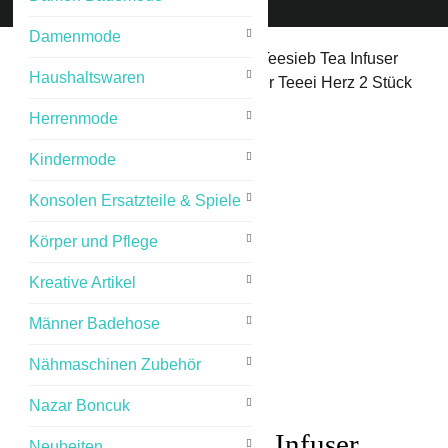
Damenmode
Start
/
Haushaltswaren
/ Kreative Teesieb Tea Infuser
Haushaltswaren
Edelstahl Teelöffel Tee ei Teerührer Teeei Herz 2 Stück
Herrenmode
Kindermode
Konsolen Ersatzteile & Spiele
Körper und Pflege
Kreative Artikel
Männer Badehose
Nähmaschinen Zubehör
Nazar Boncuk
Kreative Teesieb Tea Infuser
Neuheiten