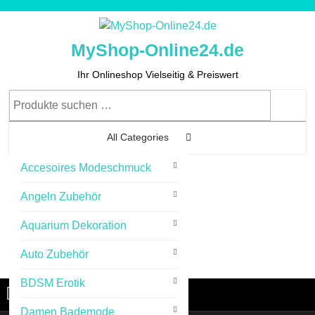
Skip
to
content
MyShop-Online24.de
Skip
to
Ihr Onlineshop Vielseitig & Preiswert
Content
Suchen
nach:
All Categories
Accesoires Modeschmuck
0
Angeln Zubehör
Aquarium Dekoration
Auto Zubehör
Cart
Login
Login
Image
BDSM Erotik
Menu
Menu
Damen Bademode