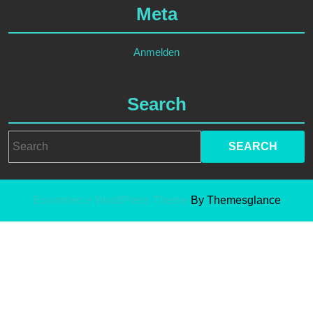
Meta
Anmelden
Search
Search
for:
Ecommerce WordPress Theme
By Themesglance