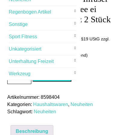
Edelstahl Teelöffel Tee ei
Regenbogen Artikel
Teerührer Teeei Herz 2 Stück
Sonstige
9,90
€
Sport Fitness
(inkl.MwSt.) Umsatzsteuerbefreit nach §19 UStG
zzgl.
Versandkosten
Unkategorisiert
Lieferzeit: 2-4 Tage (Ausland Abweichend)
Unterhaltung Freizeit
9 vorrätig
Werkzeug
Kreative
In den Warenkorb
Teesieb
Tea
Artikelnummer:
8598404
Infuser
Kategorien:
Haushaltswaren
,
Neuheiten
Edelstahl
Schlagwort:
Neuheiten
Teelöffel
Tee
ei
Beschreibung
Teerührer