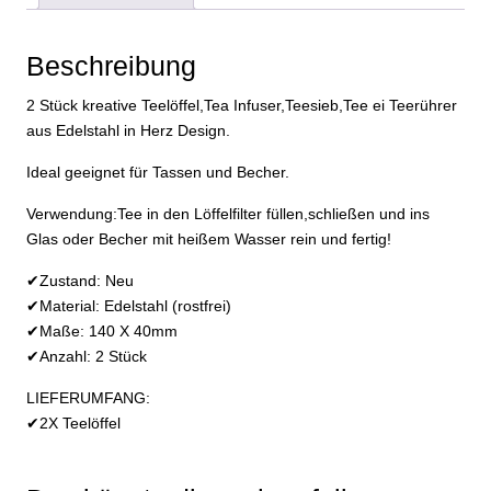
Teeei
Herz
Beschreibung
2
Stück
2 Stück kreative Teelöffel,Tea Infuser,Teesieb,Tee ei Teerührer
Menge
aus Edelstahl in Herz Design.
Ideal geeignet für Tassen und Becher.
Verwendung:Tee in den Löffelfilter füllen,schließen und ins
Glas oder Becher mit heißem Wasser rein und fertig!
✔Zustand: Neu
✔Material: Edelstahl (rostfrei)
✔Maße: 140 X 40mm
✔Anzahl: 2 Stück
LIEFERUMFANG:
✔2X Teelöffel