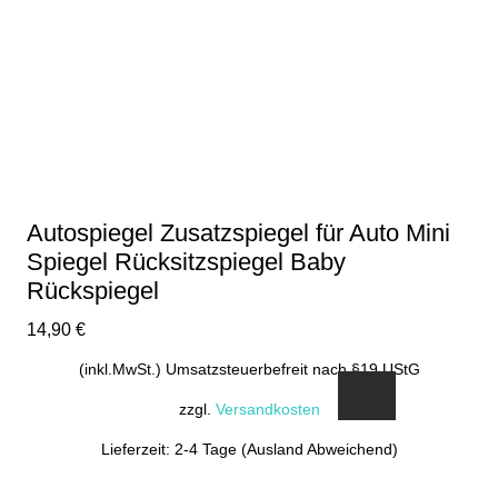
auf.
Die
Optionen
können
auf
der
Produktseite
gewählt
Autospiegel Zusatzspiegel für Auto Mini
werden
Spiegel Rücksitzspiegel Baby
Rückspiegel
14,90
€
(inkl.MwSt.) Umsatzsteuerbefreit nach §19 UStG
zzgl.
Versandkosten
Lieferzeit: 2-4 Tage (Ausland Abweichend)