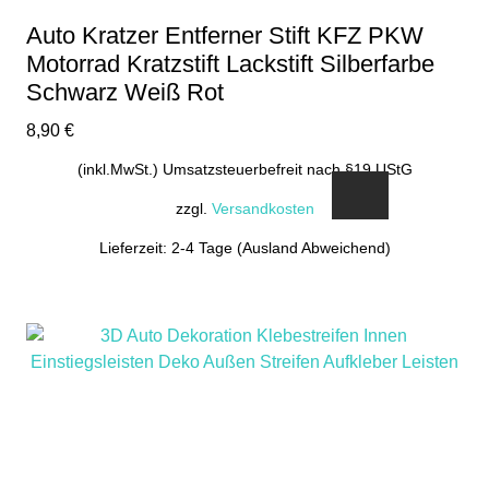
gewählt
Auto Kratzer Entferner Stift KFZ PKW
werden
Motorrad Kratzstift Lackstift Silberfarbe
Schwarz Weiß Rot
8,90
€
(inkl.MwSt.) Umsatzsteuerbefreit nach §19 UStG
zzgl.
Versandkosten
Lieferzeit: 2-4 Tage (Ausland Abweichend)
Dieses
Produkt
weist
mehrere
Varianten
auf.
Die
Optionen