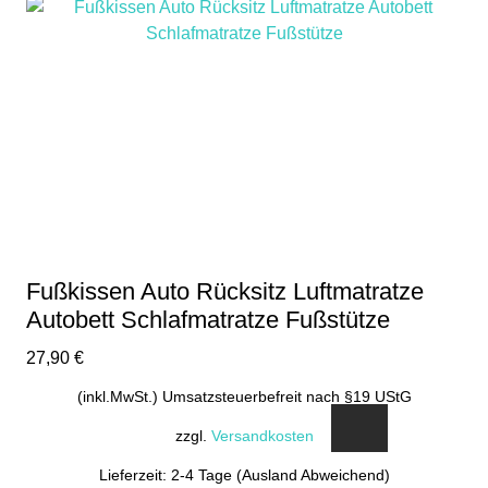
weist
mehrere
Varianten
auf.
Die
Optionen
können
auf
der
Produktseite
gewählt
Fußkissen Auto Rücksitz Luftmatratze
werden
Autobett Schlafmatratze Fußstütze
27,90
€
(inkl.MwSt.) Umsatzsteuerbefreit nach §19 UStG
zzgl.
Versandkosten
Lieferzeit: 2-4 Tage (Ausland Abweichend)