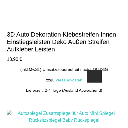
können
auf
der
Produktseite
gewählt
3D Auto Dekoration Klebestreifen Innen
werden
Einstiegsleisten Deko Außen Streifen
Aufkleber Leisten
13,90
€
(inkl.MwSt.) Umsatzsteuerbefreit nach §19 UStG
zzgl.
Versandkosten
Lieferzeit: 2-4 Tage (Ausland Abweichend)
Dieses
Produkt
weist
mehrere
Varianten