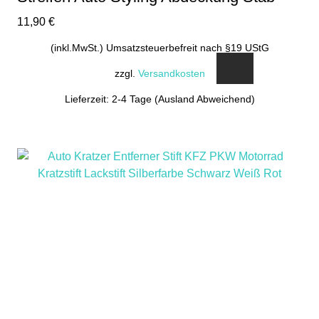
11,90
€
(inkl.MwSt.) Umsatzsteuerbefreit nach §19 UStG
zzgl.
Versandkosten
Lieferzeit: 2-4 Tage (Ausland Abweichend)
Dieses
Produkt
weist
mehrere
Varianten
auf.
Die
Optionen
können
auf
der
Produktseite