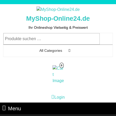
Skip
to
content
MyShop-Online24.de
Skip
to
Ihr Onlineshop Vielseitig & Preiswert
Content
Suchen
nach:
All Categories
0
Cart
Login
Login
Image
Menu
Menu