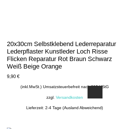
20x30cm Selbstklebend Lederreparatur
Lederpflaster Kunstleder Loch Risse
Flicken Reparatur Rot Braun Schwarz
Weiß Beige Orange
9,90
€
(inkl.MwSt.) Umsatzsteuerbefreit nach §19 UStG
zzgl.
Versandkosten
Lieferzeit: 2-4 Tage (Ausland Abweichend)
Dieses
Produkt