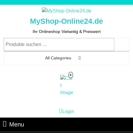
Skip
to
content
MyShop-Online24.de
Skip
to
Ihr Onlineshop Vielseitig & Preiswert
Content
Suchen
nach:
All Categories
0
Cart
Login
Login
Image
Menu
Menu