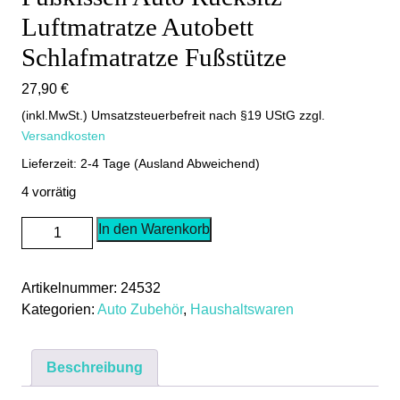
Luftmatratze Autobett
Schlafmatratze Fußstütze
27,90
€
(inkl.MwSt.) Umsatzsteuerbefreit nach §19 UStG
zzgl.
Versandkosten
Lieferzeit: 2-4 Tage (Ausland Abweichend)
4 vorrätig
Fußkissen
In den Warenkorb
Auto
Rücksitz
Artikelnummer:
24532
Luftmatratze
Kategorien:
Auto Zubehör
,
Haushaltswaren
Autobett
Schlafmatratze
Fußstütze
Beschreibung
Menge