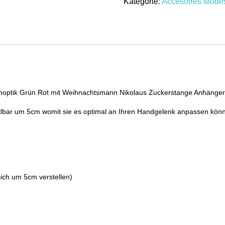
Kategorie:
Accesoires Mod
Rot
Weihnachtsmann
Nikolaus
Zuckerstange
Menge
optik Grün Rot mit Weihnachtsmann Nikolaus Zuckerstange Anhänger
llbar um 5cm womit sie es optimal an Ihren Handgelenk anpassen kön
ch um 5cm verstellen)