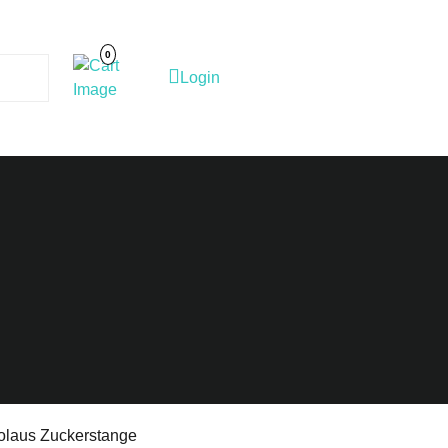
Cart
Image
0
Login
Login
olaus Zuckerstange