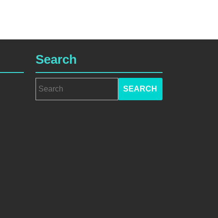
Search
Search
for: