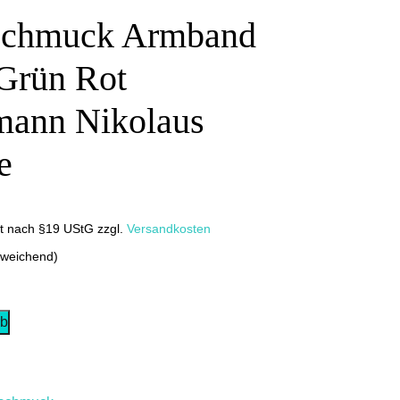
schmuck Armband
 Grün Rot
mann Nikolaus
e
it nach §19 UStG
zzgl.
Versandkosten
bweichend)
rb