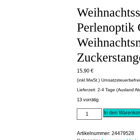
Weihnachts
Perlenoptik
Weihnachts
Zuckerstang
15,90
€
(inkl.MwSt.) Umsatzsteuerbefre
Lieferzeit: 2-4 Tage (Ausland A
13 vorrätig
Weihnachtsschmuck
In den Warenko
Armband
Perlenoptik
Artikelnummer:
24479528
Grün