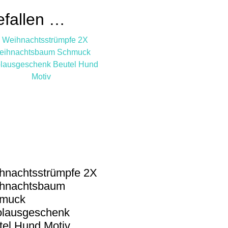
efallen …
hnachtsstrümpfe 2X
hnachtsbaum
muck
olausgeschenk
tel Hund Motiv