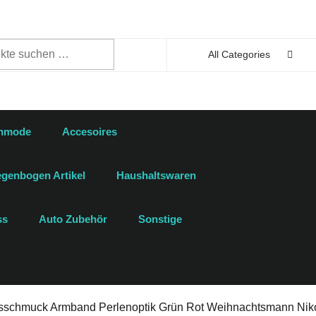
n
All Categories
enmode
Accesoires
genbogen Artikel
Haushaltswaren
ss
Auto Zubehör
Sonstige
sschmuck Armband Perlenoptik Grün Rot Weihnachtsmann Nik