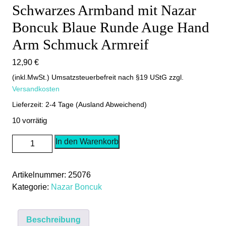
Schwarzes Armband mit Nazar
Boncuk Blaue Runde Auge Hand
Arm Schmuck Armreif
12,90
€
(inkl.MwSt.) Umsatzsteuerbefreit nach §19 UStG
zzgl.
Versandkosten
Lieferzeit: 2-4 Tage (Ausland Abweichend)
10 vorrätig
Schwarzes
In den Warenkorb
Armband
mit
Artikelnummer:
25076
Nazar
Kategorie:
Nazar Boncuk
Boncuk
Blaue
Runde
Beschreibung
Auge