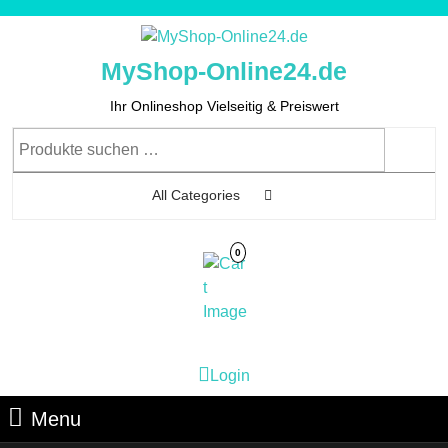
Skip
to
content
MyShop-Online24.de
Skip
to
Ihr Onlineshop Vielseitig & Preiswert
Content
Suchen
nach:
All Categories
0
Cart
Login
Login
Image
Menu
Menu