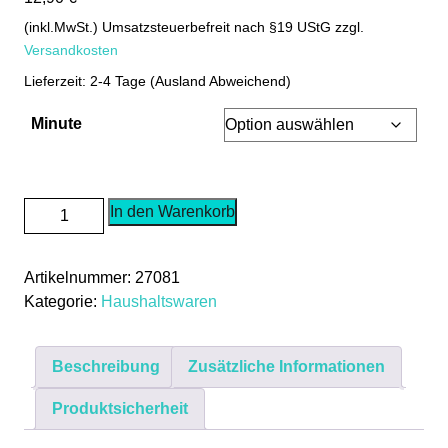
(inkl.MwSt.) Umsatzsteuerbefreit nach §19 UStG
zzgl.
Versandkosten
Lieferzeit: 2-4 Tage (Ausland Abweichend)
Minute
Sanduhr
In den Warenkorb
Aus
Holz
Artikelnummer:
27081
Zeitmesser
Kategorie:
Haushaltswaren
Dekosanduhr
Dekoration
Uhr
Beschreibung
Zusätzliche Informationen
Aus
Sand
Produktsicherheit
Blau