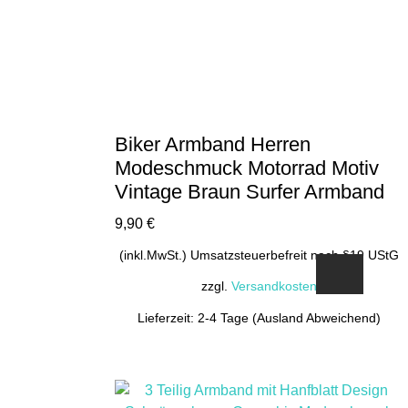
Produktseite
gewählt
werden
Biker Armband Herren
Modeschmuck Motorrad Motiv
Vintage Braun Surfer Armband
9,90
€
(inkl.MwSt.) Umsatzsteuerbefreit nach §19 UStG
zzgl.
Versandkosten
Lieferzeit: 2-4 Tage (Ausland Abweichend)