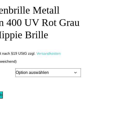
nbrille Metall
n 400 UV Rot Grau
ippie Brille
it nach §19 UStG
zzgl.
Versandkosten
bweichend)
rb