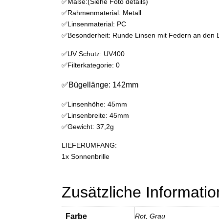
✅Maße:(Siehe Foto details)
✅Rahmenmaterial: Metall
✅Linsenmaterial: PC
✅Besonderheit: Runde Linsen mit Federn an den 
✅️UV Schutz: UV400
✅️Filterkategorie: 0
✅Bügellänge: 142mm
✅Linsenhöhe: 45mm
✅Linsenbreite: 45mm
✅Gewicht: 37,2g
LIEFERUMFANG:
1x Sonnenbrille
Zusätzliche Informati
Farbe
Rot, Grau