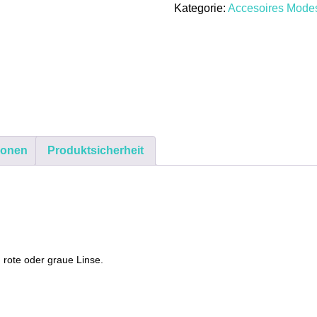
Kategorie:
Accesoires Mod
Federn
400
UV
Rot
Grau
Retro
70er
Hippie
Brille
ionen
Produktsicherheit
Menge
 rote oder graue Linse.