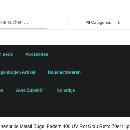
n
All Categories
enmode
Accesoires
genbogen Artikel
Haushaltswaren
ss
Auto Zubehör
Sonstige
enbrille Metall Bügel Federn 400 UV Rot Grau Retro 70er Hipp