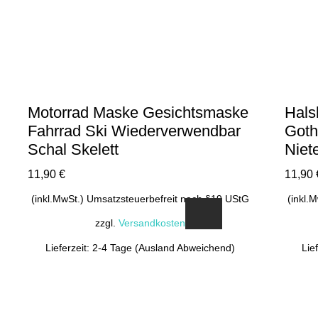
Motorrad Maske Gesichtsmaske
Hals
Fahrrad Ski Wiederverwendbar
Goth
Schal Skelett
Niet
11,90
€
11,90
(inkl.MwSt.) Umsatzsteuerbefreit nach §19 UStG
(inkl.
zzgl.
Versandkosten
Lieferzeit: 2-4 Tage (Ausland Abweichend)
Lie
Dieses
Produkt
weist