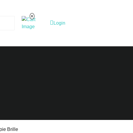
Cart
Image
0
Login
Login
ie Brille