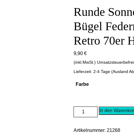
Runde Sonne
Bügel Feder
Retro 70er H
9,90
€
(inkl.MwSt.) Umsatzsteuerbefre
Lieferzeit: 2-4 Tage (Ausland A
Farbe
Runde
In den Warenko
Sonnenbrille
Metall
Artikelnummer:
21268
Bügel