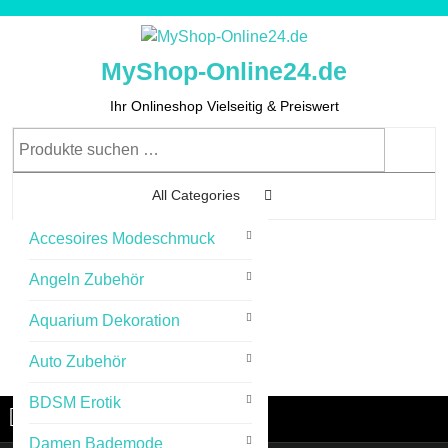
Skip
to
content
MyShop-Online24.de
Skip
to
Ihr Onlineshop Vielseitig & Preiswert
Content
Suchen
nach:
All Categories
Accesoires Modeschmuck
0
Angeln Zubehör
Aquarium Dekoration
Auto Zubehör
Cart
Login
Login
Image
BDSM Erotik
Menu
Menu
Damen Bademode