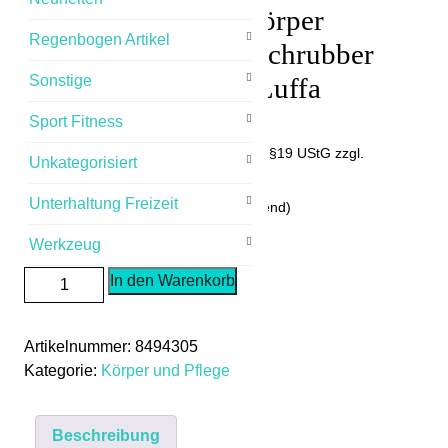
Rückenschwamm Körper
Regenbogen Artikel
Schwamm Rücken Schrubber
Bürste Bad Dusche Luffa
Sonstige
Sport Fitness
14,90
€
(inkl.MwSt.) Umsatzsteuerbefreit nach §19 UStG
zzgl.
Unkategorisiert
Versandkosten
Unterhaltung Freizeit
Lieferzeit: 2-4 Tage (Ausland Abweichend)
14 vorrätig
Werkzeug
Rückenschwamm
In den Warenkorb
Körper
Schwamm
Artikelnummer:
8494305
Rücken
Kategorie:
Körper und Pflege
Schrubber
Bürste
Bad
Beschreibung
Dusche