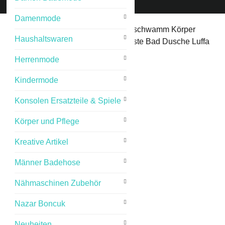
Damenmode
Start
/
Körper und Pflege
/ Rückenschwamm Körper
Haushaltswaren
Schwamm Rücken Schrubber Bürste Bad Dusche Luffa
Herrenmode
Kindermode
Konsolen Ersatzteile & Spiele
Körper und Pflege
Kreative Artikel
Männer Badehose
Nähmaschinen Zubehör
Nazar Boncuk
Neuheiten