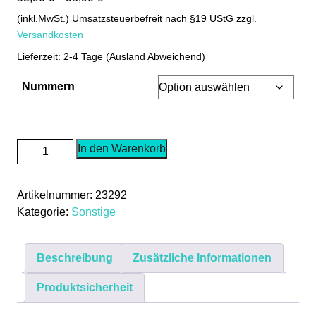
(inkl.MwSt.) Umsatzsteuerbefreit nach §19 UStG
zzgl.
Versandkosten
Lieferzeit: 2-4 Tage (Ausland Abweichend)
Nummern
Restaurant
In den Warenkorb
Tischnummern
1-
Artikelnummer:
23292
10
Kategorie:
Sonstige
11-
20
Edelstahl
Beschreibung
Zusätzliche Informationen
Metall
Tischnummerierung
Produktsicherheit
Gastronomie
Tischnummer