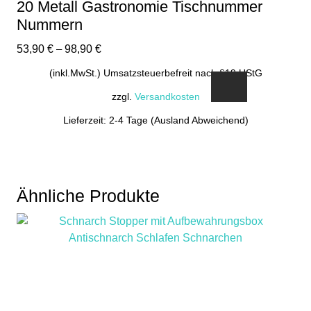
20 Metall Gastronomie Tischnummer
Nummern
53,90
€
–
98,90
€
(inkl.MwSt.) Umsatzsteuerbefreit nach §19 UStG
zzgl.
Versandkosten
Lieferzeit: 2-4 Tage (Ausland Abweichend)
Dieses
Produkt
weist
mehrere
Ähnliche Produkte
Varianten
auf.
Die
Optionen
können
auf
der