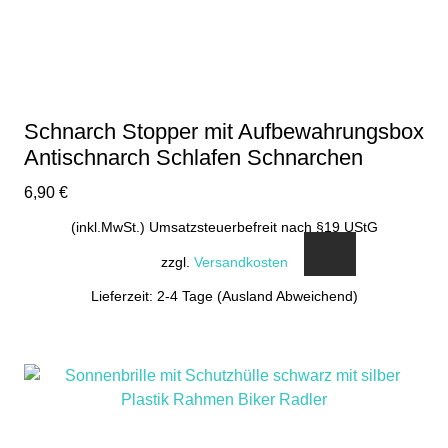
Produktseite
gewählt
werden
Schnarch Stopper mit Aufbewahrungsbox
Antischnarch Schlafen Schnarchen
6,90
€
(inkl.MwSt.) Umsatzsteuerbefreit nach §19 UStG
zzgl.
Versandkosten
Lieferzeit: 2-4 Tage (Ausland Abweichend)