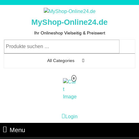
Skip
to
content
MyShop-Online24.de
Skip
to
Ihr Onlineshop Vielseitig & Preiswert
Content
Suchen
nach:
All Categories
0
Cart
Login
Login
Image
Menu
Menu