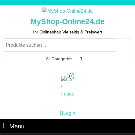
Skip
to
content
MyShop-Online24.de
Skip
to
Ihr Onlineshop Vielseitig & Preiswert
Content
Suchen
nach:
All Categories
0
Cart
Login
Login
Image
Menu
Menu