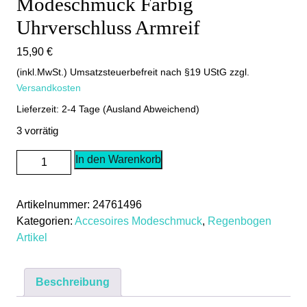
Modeschmuck Farbig
Uhrverschluss Armreif
15,90
€
(inkl.MwSt.) Umsatzsteuerbefreit nach §19 UStG
zzgl.
Versandkosten
Lieferzeit: 2-4 Tage (Ausland Abweichend)
3 vorrätig
Regenbogen
In den Warenkorb
Armband
Modeschmuck
Artikelnummer:
24761496
Farbig
Kategorien:
Accesoires Modeschmuck
,
Regenbogen
Uhrverschluss
Artikel
Armreif
Menge
Beschreibung