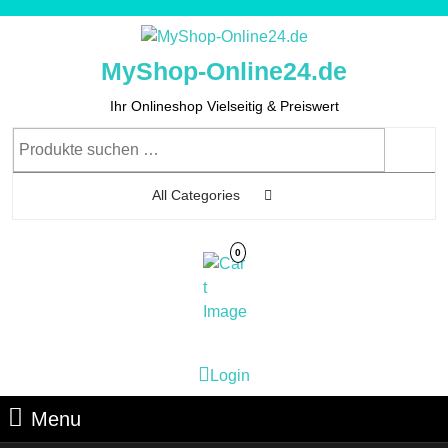
Skip
to
content
MyShop-Online24.de
Skip
to
Ihr Onlineshop Vielseitig & Preiswert
Content
Suchen
nach:
All Categories
0
Cart
Login
Login
Image
Menu
Menu