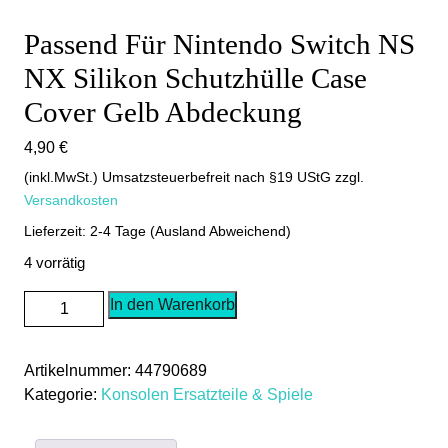
Passend Für Nintendo Switch NS
NX Silikon Schutzhülle Case
Cover Gelb Abdeckung
4,90
€
(inkl.MwSt.) Umsatzsteuerbefreit nach §19 UStG
zzgl.
Versandkosten
Lieferzeit: 2-4 Tage (Ausland Abweichend)
4 vorrätig
Passend
In den Warenkorb
Für
Nintendo
Artikelnummer:
44790689
Switch
Kategorie:
Konsolen Ersatzteile & Spiele
NS
NX
Silikon