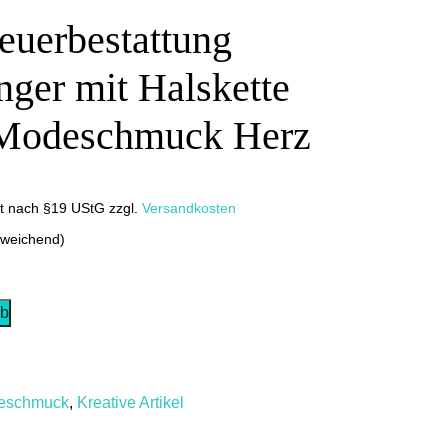
euerbestattung
ger mit Halskette
 Modeschmuck Herz
it nach §19 UStG
zzgl.
Versandkosten
bweichend)
rb
deschmuck
,
Kreative Artikel