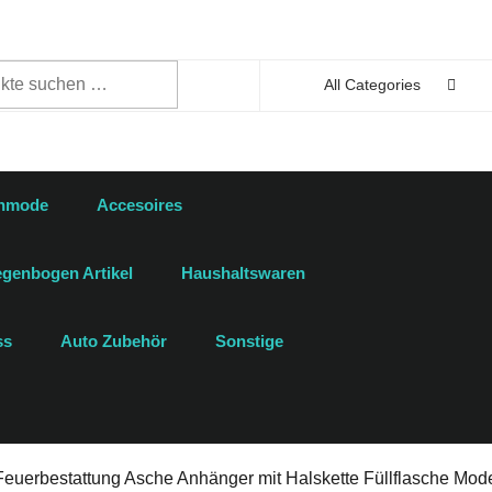
n
All Categories
enmode
Accesoires
genbogen Artikel
Haushaltswaren
ss
Auto Zubehör
Sonstige
 Feuerbestattung Asche Anhänger mit Halskette Füllflasche Mo