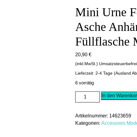
Mini Urne F
Asche Anhän
Füllflasche
20,90
€
(inkl.MwSt.) Umsatzsteuerbefre
Lieferzeit: 2-4 Tage (Ausland A
6 vorrätig
Mini
In den Warenko
Urne
Feuerbestattung
Artikelnummer:
14623659
Asche
Kategorien:
Accesoires Mo
Anhänger
mit