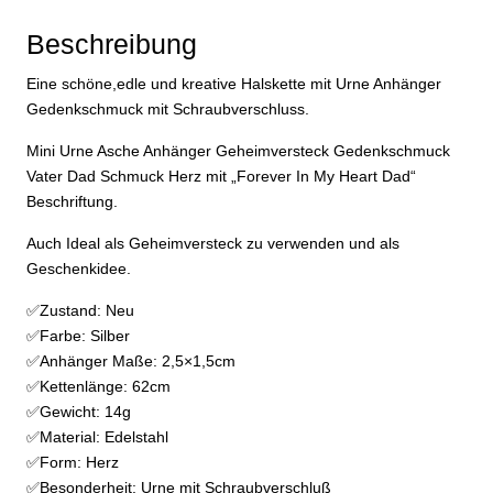
Schmuck
Herz
Beschreibung
Geschenkidee
Menge
Eine schöne,edle und kreative Halskette mit Urne Anhänger
Gedenkschmuck mit Schraubverschluss.
Mini Urne Asche Anhänger Geheimversteck Gedenkschmuck
Vater Dad Schmuck Herz mit „Forever In My Heart Dad“
Beschriftung.
Auch Ideal als Geheimversteck zu verwenden und als
Geschenkidee.
✅Zustand: Neu
✅Farbe: Silber
✅Anhänger Maße: 2,5×1,5cm
✅Kettenlänge: 62cm
✅Gewicht: 14g
✅Material: Edelstahl
✅Form: Herz
✅Besonderheit: Urne mit Schraubverschluß