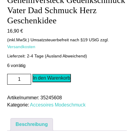
Vater Dad Schmuck Herz
Geschenkidee
16,90
€
(inkl.MwSt.) Umsatzsteuerbefreit nach §19 UStG
zzgl.
Versandkosten
Lieferzeit: 2-4 Tage (Ausland Abweichend)
6 vorrätig
Mini
In den Warenkorb
Urne
Asche
Artikelnummer:
35245608
Anhänger
Kategorie:
Accesoires Modeschmuck
Geheimversteck
Gedenkschmuck
Vater
Beschreibung
Dad