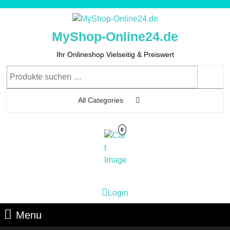
Skip
to
content
MyShop-Online24.de
Skip
to
Ihr Onlineshop Vielseitig & Preiswert
Content
Suchen
nach:
All Categories
0
Cart
Login
Login
Image
Menu
Menu