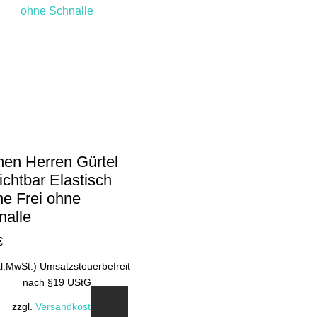
en Herren Gürtel
chtbar Elastisch
ne Frei ohne
nalle
€
kl.MwSt.) Umsatzsteuerbefreit
nach §19 UStG
zzgl.
Versandkosten