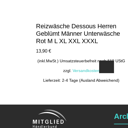
Reizwäsche Dessous Herren
Geblümt Männer Unterwäsche
Rot M L XL XXL XXXL
13,90
€
(inkl.MwSt.) Umsatzsteuerbefreit nach §19 UStG
zzgl.
Versandkosten
Lieferzeit: 2-4 Tage (Ausland Abweichend)
Dieses
Produkt
weist
mehrere
Arc
Varianten
auf.