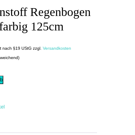
nstoff Regenbogen
farbig 125cm
it nach §19 UStG
zzgl.
Versandkosten
bweichend)
rb
kel