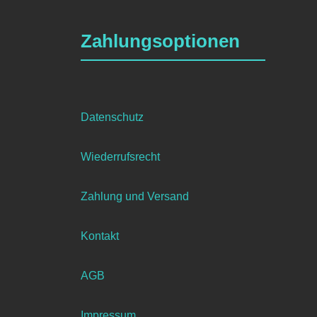
Die
Optionen
Zahlungsoptionen
können
auf
der
Produktseite
gewählt
Datenschutz
werden
Wiederrufsrecht
Zahlung und Versand
Kontakt
AGB
Impressum