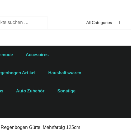
n
All Categories
enmode
Accesoires
genbogen Artikel
Haushaltswaren
ss
Auto Zubehör
Sonstige
ff Regenbogen Gürtel Mehrfarbig 125cm