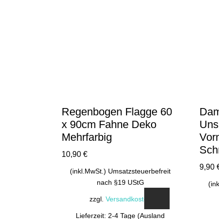
Regenbogen Flagge 60
Dam
x 90cm Fahne Deko
Unsi
Mehrfarbig
Vor
Sch
10,90
€
9,90
(inkl.MwSt.) Umsatzsteuerbefreit
nach §19 UStG
(in
zzgl.
Versandkosten
Lieferzeit: 2-4 Tage (Ausland