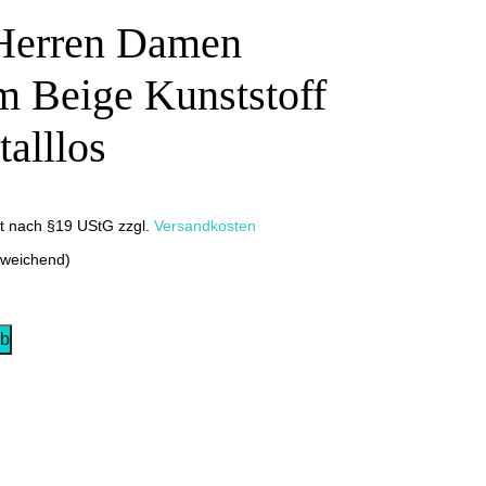
 Herren Damen
m Beige Kunststoff
alllos
it nach §19 UStG
zzgl.
Versandkosten
bweichend)
rb