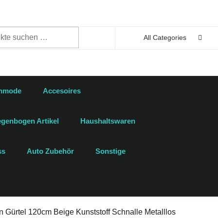
n
All Categories
enmode
Accesoires
genbogen Artikel
Haushaltswaren
ss
Auto Zubehör
Sonstige
n Gürtel 120cm Beige Kunststoff Schnalle Metalllos