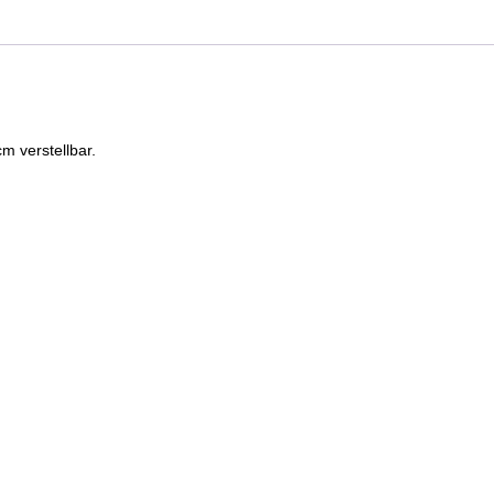
Kunststoff
Schnalle
Metalllos
Menge
cm verstellbar.