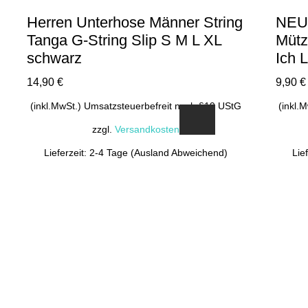
Herren Unterhose Männer String
NEU!
Tanga G-String Slip S M L XL
Mütz
schwarz
Ich 
14,90
€
9,90
€
(inkl.MwSt.) Umsatzsteuerbefreit nach §19 UStG
(inkl.
zzgl.
Versandkosten
Lieferzeit: 2-4 Tage (Ausland Abweichend)
Lie
Dieses
Produkt
weist
mehrere
Varianten
auf.
Die
Optionen
können