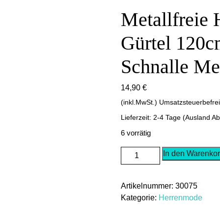
Metallfreie
Gürtel 120c
Schnalle Met
14,90
€
(inkl.MwSt.) Umsatzsteuerbefre
Lieferzeit: 2-4 Tage (Ausland A
6 vorrätig
Metallfreie
In den Warenko
Herren
Damen
Artikelnummer:
30075
Gürtel
Kategorie:
Herrenmode
120cm
Beige