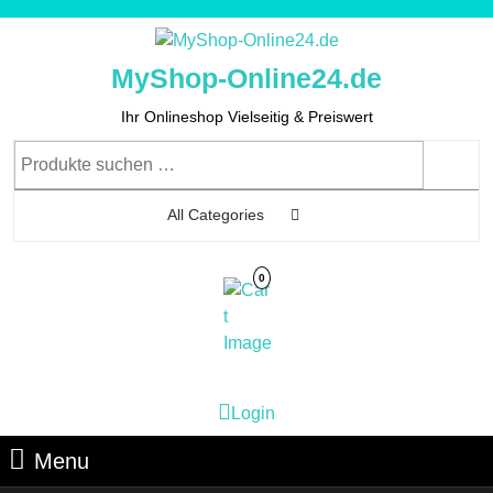
Skip
to
content
MyShop-Online24.de
Skip
to
Ihr Onlineshop Vielseitig & Preiswert
Content
Suchen
nach:
All Categories
0
Cart
Login
Login
Image
Menu
Menu