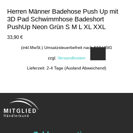
Herren Männer Badehose Push Up mit
3D Pad Schwimmhose Badeshort
PushUp Neon Grün S M L XL XXL
33,90
€
(inkl.MwSt.) Umsatzsteuerbefreit nach §19 UStG
zzgl.
Versandkosten
Lieferzeit: 2-4 Tage (Ausland Abweichend)
Dieses
Produkt
weist
mehrere
Varianten
auf.
Die
Optionen