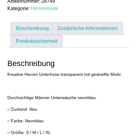
Artikelnummer:
28749
Neonblau
Kategorie:
Herrenmode
Slip
Gestreift
Herren
Beschreibung
Zusätzliche Informationen
Durchsichtige
Unterwäsche
Produktsicherheit
Menge
Beschreibung
Kreative Herren Unterhose transparent mit gestreifte Motiv.
Durchsichtige Männer Unterwäsche neonblau.
✅Zustand: Neu
✅Farbe: Neonblau
✅Größe: S / M / L / XL