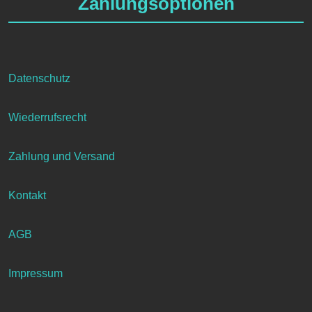
Zahlungsoptionen
können
auf
der
Produktseite
gewählt
Datenschutz
werden
Wiederrufsrecht
Zahlung und Versand
Kontakt
AGB
Impressum