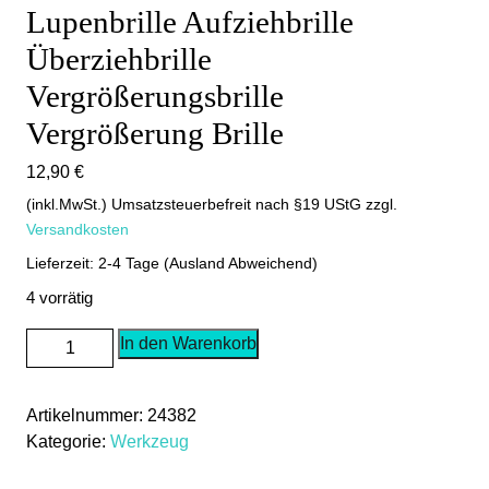
Lupenbrille Aufziehbrille
Überziehbrille
Vergrößerungsbrille
Vergrößerung Brille
12,90
€
(inkl.MwSt.) Umsatzsteuerbefreit nach §19 UStG
zzgl.
Versandkosten
Lieferzeit: 2-4 Tage (Ausland Abweichend)
4 vorrätig
Lupenbrille
In den Warenkorb
Aufziehbrille
Überziehbrille
Artikelnummer:
24382
Vergrößerungsbrille
Kategorie:
Werkzeug
Vergrößerung
Brille