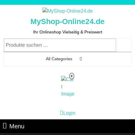
Skip
to
content
MyShop-Online24.de
Skip
to
Ihr Onlineshop Vielseitig & Preiswert
Content
Suchen
nach:
All Categories
0
Cart
Login
Login
Image
Menu
Menu