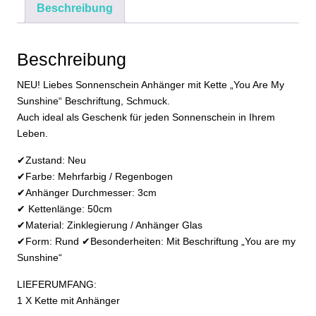
Beschreibung
Sunshine
Gelb
Schmuck
Beschreibung
Geschenk
Menge
NEU! Liebes Sonnenschein Anhänger mit Kette „You Are My
Sunshine“ Beschriftung, Schmuck.
Auch ideal als Geschenk für jeden Sonnenschein in Ihrem
Leben.
✔Zustand: Neu
✔Farbe: Mehrfarbig / Regenbogen
✔Anhänger Durchmesser: 3cm
✔ Kettenlänge: 50cm
✔Material: Zinklegierung / Anhänger Glas
✔Form: Rund ✔Besonderheiten: Mit Beschriftung „You are my
Sunshine“
LIEFERUMFANG:
1 X Kette mit Anhänger