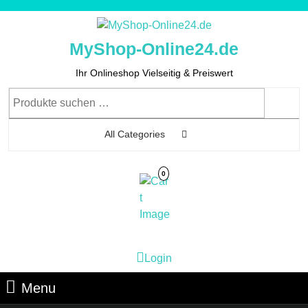
Skip
to
content
MyShop-Online24.de
Skip
to
Ihr Onlineshop Vielseitig & Preiswert
Content
Suchen
nach:
All Categories
0
Cart
Login
Login
Image
Menu
Menu