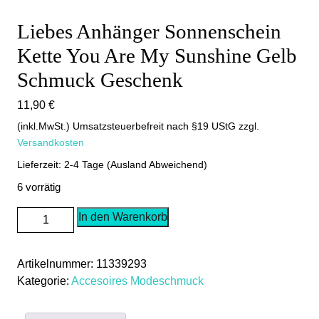
Liebes Anhänger Sonnenschein
Kette You Are My Sunshine Gelb
Schmuck Geschenk
11,90
€
(inkl.MwSt.) Umsatzsteuerbefreit nach §19 UStG
zzgl.
Versandkosten
Lieferzeit: 2-4 Tage (Ausland Abweichend)
6 vorrätig
Liebes
In den Warenkorb
Anhänger
Sonnenschein
Artikelnummer:
11339293
Kette
Kategorie:
Accesoires Modeschmuck
You
Are
My