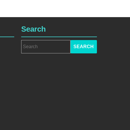
Search
Search
for: