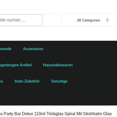
n
All Categories
enmode
Accesoires
genbogen Artikel
Haushaltswaren
ss
Auto Zubehör
Sonstige
as Party Bar Dekor 110ml Trinkglas Spiral Mit Strohhalm Glas