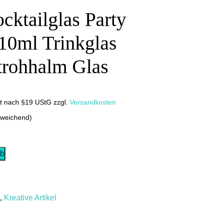
cktailglas Party
10ml Trinkglas
Strohhalm Glas
it nach §19 UStG
zzgl.
Versandkosten
bweichend)
rb
,
Kreative Artikel