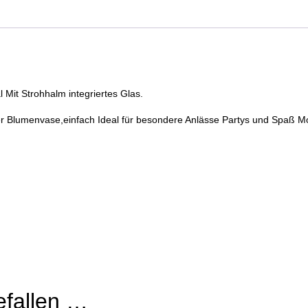
Trinkglas
Spiral
Mit
Strohhalm
Glas
Menge
 Mit Strohhalm integriertes Glas.
der Blumenvase,einfach Ideal für besondere Anlässe Partys und Spaß 
efallen …