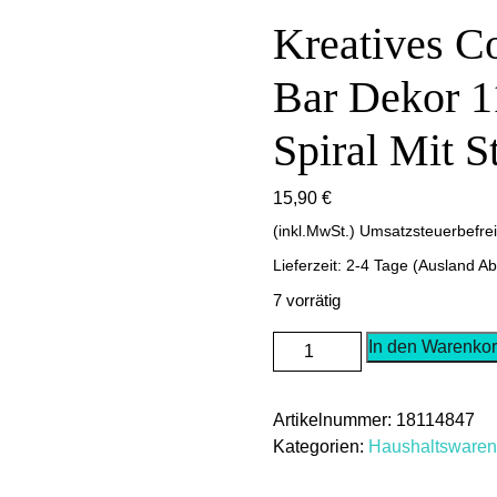
Kreatives Co
Bar Dekor 1
Spiral Mit 
15,90
€
(inkl.MwSt.) Umsatzsteuerbefre
Lieferzeit: 2-4 Tage (Ausland A
7 vorrätig
Kreatives
In den Warenko
Cocktailglas
Party
Artikelnummer:
18114847
Bar
Kategorien:
Haushaltswaren
Dekor
110ml