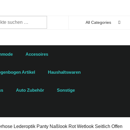
n
All Categories
enmode
Accesoires
genbogen Artikel
Haushaltswaren
ss
Auto Zubehör
Sonstige
erhose Lederoptik Panty Naßlook Rot Wetlook Seitlich Offen