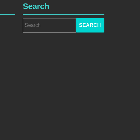
Search
Search
for: