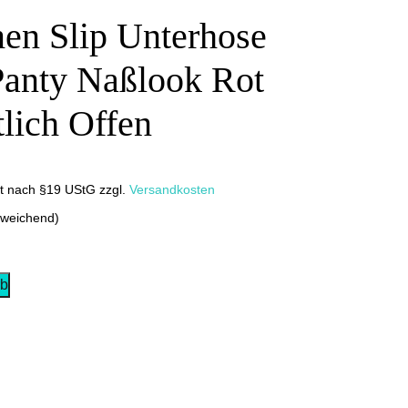
en Slip Unterhose
Panty Naßlook Rot
lich Offen
it nach §19 UStG
zzgl.
Versandkosten
bweichend)
rb