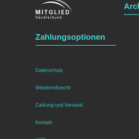
Arc
Varianten
auf.
Die
Optionen
Zahlungsoptionen
können
auf
der
Produktseite
gewählt
Datenschutz
werden
Wiederrufsrecht
Zahlung und Versand
Kontakt