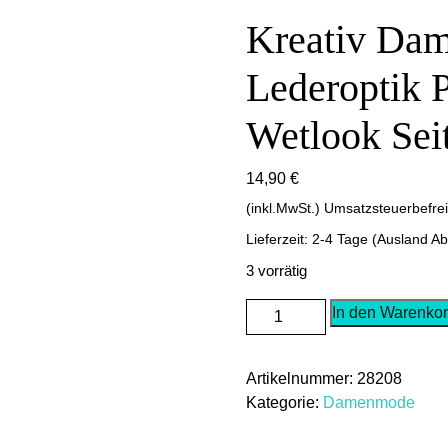
Kreativ Dam
Lederoptik 
Wetlook Seit
14,90
€
(inkl.MwSt.) Umsatzsteuerbefre
Lieferzeit: 2-4 Tage (Ausland A
3 vorrätig
Kreativ
In den Warenko
Damen
Slip
Artikelnummer:
28208
Unterhose
Kategorie:
Damenmode
Lederoptik
Panty