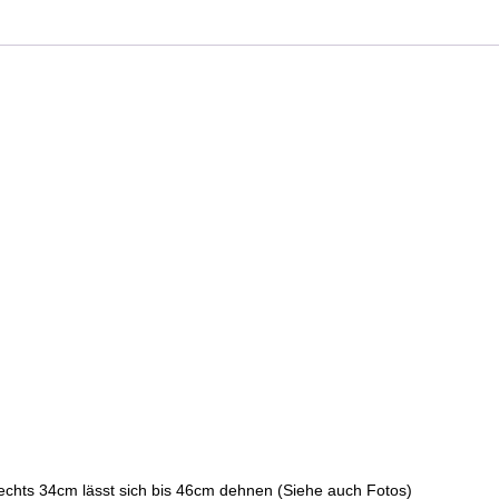
Naßlook
Rot
Wetlook
Seitlich
Offen
Menge
chts 34cm lässt sich bis 46cm dehnen (Siehe auch Fotos)