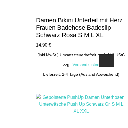
Damen Bikini Unterteil mit Herz
Frauen Badehose Badeslip
Schwarz Rosa S M L XL
14,90
€
(inkl.MwSt.) Umsatzsteuerbefreit nach §19 UStG
zzgl.
Versandkosten
Lieferzeit: 2-4 Tage (Ausland Abweichend)
Dieses
Produkt
weist
mehrere
Varianten
auf.
Die