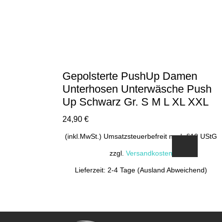
Optionen
können
auf
der
Produktseite
gewählt
Gepolsterte PushUp Damen
werden
Unterhosen Unterwäsche Push
Up Schwarz Gr. S M L XL XXL
24,90
€
(inkl.MwSt.) Umsatzsteuerbefreit nach §19 UStG
zzgl.
Versandkosten
Lieferzeit: 2-4 Tage (Ausland Abweichend)
Dieses
Produkt
weist
mehrere