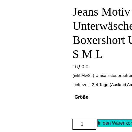
Jeans Motiv
Unterwäsch
Boxershort 
S M L
16,90
€
(inkl.MwSt.) Umsatzsteuerbefre
Lieferzeit: 2-4 Tage (Ausland A
Größe
Jeans
In den Warenko
Motiv