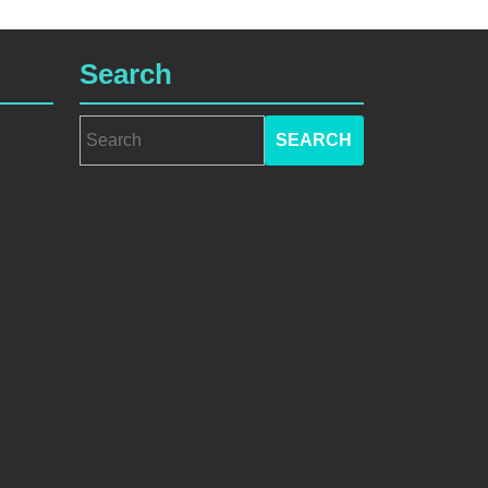
Search
Search
for: