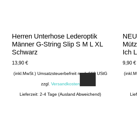
Herren Unterhose Lederoptik
NEU!
Männer G-String Slip S M L XL
Mütz
Schwarz
Ich 
13,90
€
9,90
€
(inkl.MwSt.) Umsatzsteuerbefreit nach §19 UStG
(inkl.
zzgl.
Versandkosten
Lieferzeit: 2-4 Tage (Ausland Abweichend)
Lie
Dieses
Produkt
weist
mehrere
Varianten