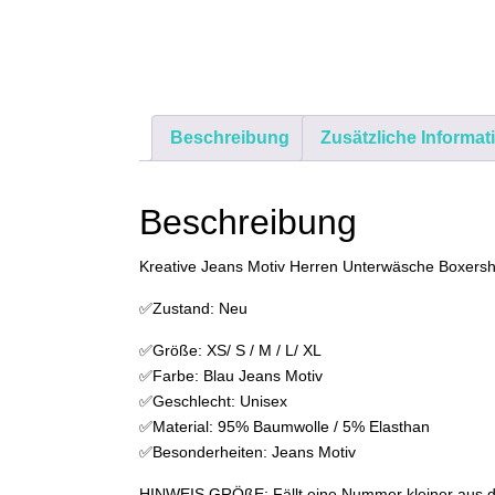
Beschreibung
Zusätzliche Informat
Beschreibung
Kreative Jeans Motiv Herren Unterwäsche Boxersh
✅Zustand: Neu
✅Größe: XS/ S / M / L/ XL
✅Farbe: Blau Jeans Motiv
✅Geschlecht: Unisex
✅Material: 95% Baumwolle / 5% Elasthan
✅Besonderheiten: Jeans Motiv
HINWEIS GRÖßE: Fällt eine Nummer kleiner aus,da