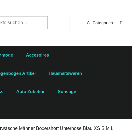
n
All Categories
enmode
Accesoires
genbogen Artikel
Haushaltswaren
ss
Auto Zubehör
Sonstige
erwäsche Männer Boxershort Unterhose Blau XS S M L