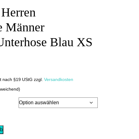
 Herren
e Männer
Unterhose Blau XS
it nach §19 UStG
zzgl.
Versandkosten
bweichend)
rb