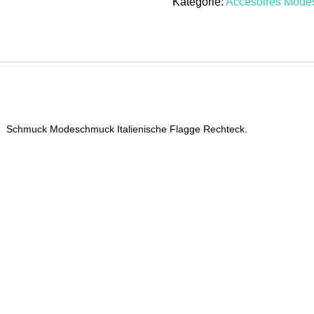
Kategorie:
Accesoires Mod
Halsband
Halsschmuck
Modeschmuck
Italienische
Flagge
Menge
d Schmuck Modeschmuck Italienische Flagge Rechteck.