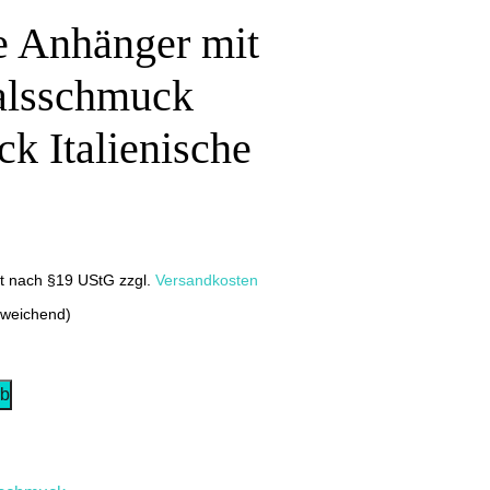
ne Anhänger mit
alsschmuck
 Italienische
it nach §19 UStG
zzgl.
Versandkosten
bweichend)
rb