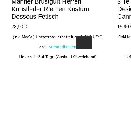
Männer Brustgurt Herren
3 Te
Kunstleder Riemen Kostüm
Desi
Dessous Fetisch
Cann
28,90
€
15,90
(inkl.MwSt.) Umsatzsteuerbefreit nach §19 UStG
(inkl.
zzgl.
Versandkosten
Lieferzeit: 2-4 Tage (Ausland Abweichend)
Lie