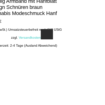
ilig Armband mit Hanfblatt
gn Schnüren braun
abis Modeschmuck Hanf
€
MwSt.) Umsatzsteuerbefreit nach §19 UStG
zzgl.
Versandkosten
ferzeit: 2-4 Tage (Ausland Abweichend)