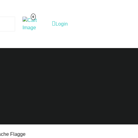
Cart
Image
0
Login
Login
sche Flagge