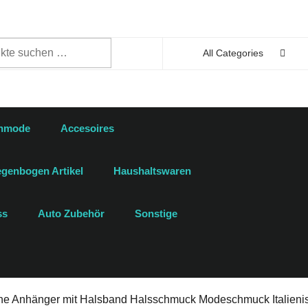
n
All Categories
enmode
Accesoires
genbogen Artikel
Haushaltswaren
ss
Auto Zubehör
Sonstige
ahne Anhänger mit Halsband Halsschmuck Modeschmuck Italieni