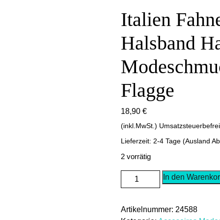
Italien Fah
Halsband H
Modeschmuck
Flagge
18,90
€
(inkl.MwSt.) Umsatzsteuerbefre
Lieferzeit: 2-4 Tage (Ausland A
2 vorrätig
Italien
In den Warenko
Fahne
Anhänger
Artikelnummer:
24588
mit