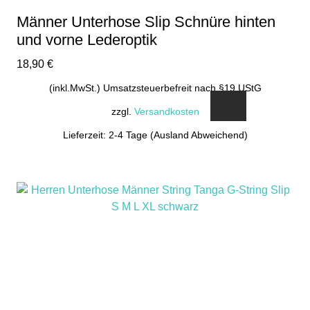
gewählt
Männer Unterhose Slip Schnüre hinten
werden
und vorne Lederoptik
18,90
€
(inkl.MwSt.) Umsatzsteuerbefreit nach §19 UStG
zzgl.
Versandkosten
Lieferzeit: 2-4 Tage (Ausland Abweichend)