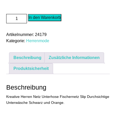
Herren
In den Warenkorb
Netz
Unterhose
Artikelnummer:
24179
Männer
Kategorie:
Herrenmode
Fischernetz
Slip
Durchsichtig
Beschreibung
Zusätzliche Informationen
Unterwäsche
Schwarz
Produktsicherheit
Orange
S
M
Beschreibung
L
Kreative Herren Netz Unterhose Fischernetz Slip Durchsichtige
XL
Unterwäsche Schwarz und Orange.
2XL
Menge