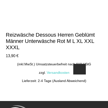
Optionen
können
auf
der
Produktseite
gewählt
Reizwäsche Dessous Herren Geblümt
werden
Männer Unterwäsche Rot M L XL XXL
XXXL
13,90
€
(inkl.MwSt.) Umsatzsteuerbefreit nach §19 UStG
zzgl.
Versandkosten
Lieferzeit: 2-4 Tage (Ausland Abweichend)
Dieses
Produkt
weist
mehrere