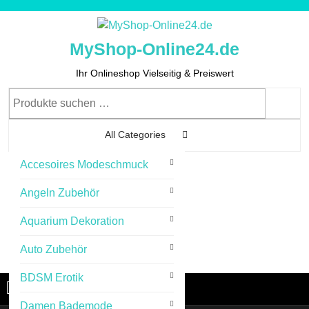
Skip
to
content
MyShop-Online24.de
Skip
to
Ihr Onlineshop Vielseitig & Preiswert
Content
Suchen
nach:
All Categories
Accesoires Modeschmuck
0
Angeln Zubehör
Aquarium Dekoration
Auto Zubehör
Cart
Login
Login
Image
BDSM Erotik
Menu
Menu
Damen Bademode