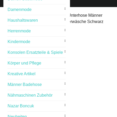
Damenmode
Start
/
Herrenmode
/ Herren Netz Unterhose Männer
Haushaltswaren
Fischernetz Slip Durchsichtig Unterwäsche Schwarz
Orange S M L XL 2XL
Herrenmode
Kindermode
Konsolen Ersatzteile & Spiele
Körper und Pflege
Kreative Artikel
Männer Badehose
Nähmaschinen Zubehör
Nazar Boncuk
Neuheiten