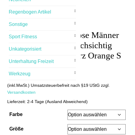
Regenbogen Artikel
Sonstige
Herren Netz Unterhose Männer
Sport Fitness
Fischernetz Slip Durchsichtig
Unkategorisiert
Unterwäsche Schwarz Orange S
Unterhaltung Freizeit
M L XL 2XL
Werkzeug
18,70
€
(inkl.MwSt.) Umsatzsteuerbefreit nach §19 UStG
zzgl.
Versandkosten
Lieferzeit: 2-4 Tage (Ausland Abweichend)
Farbe
Größe