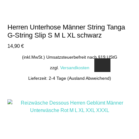
Herren Unterhose Männer String Tanga
G-String Slip S M L XL schwarz
14,90
€
(inkl.MwSt.) Umsatzsteuerbefreit nach §19 UStG
zzgl.
Versandkosten
Lieferzeit: 2-4 Tage (Ausland Abweichend)
Dieses
Produkt
weist
mehrere
Varianten
auf.
Die