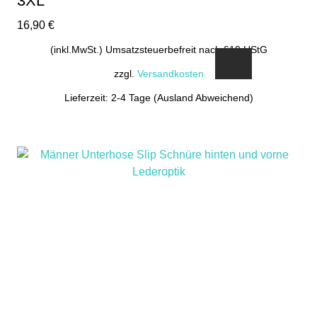
3XL
16,90
€
(inkl.MwSt.) Umsatzsteuerbefreit nach §19 UStG
zzgl.
Versandkosten
Lieferzeit: 2-4 Tage (Ausland Abweichend)
Dieses
Produkt
weist
mehrere
Varianten
auf.
Die
Optionen
können
auf
der
Produktseite