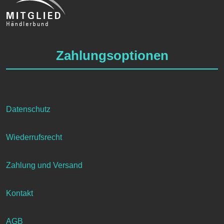
Varianten
auf.
Die
Optionen
Zahlungsoptionen
können
auf
der
Produktseite
gewählt
Datenschutz
werden
Wiederrufsrecht
Zahlung und Versand
Kontakt
AGB