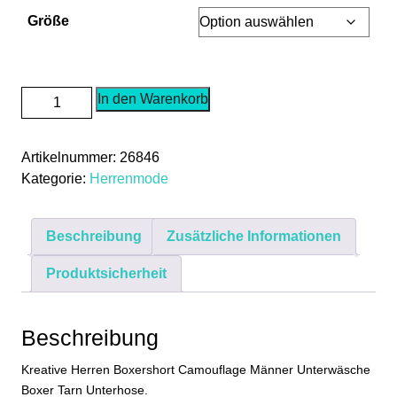
Größe
Herren
In den Warenkorb
Boxershort
Camouflage
Artikelnummer:
26846
Grau
Kategorie:
Herrenmode
Männer
Unterwäsche
Boxer
Beschreibung
Zusätzliche Informationen
Tarn
Unterhose
Produktsicherheit
S
M
L
Beschreibung
XL
Kreative Herren Boxershort Camouflage Männer Unterwäsche
Menge
Boxer Tarn Unterhose.