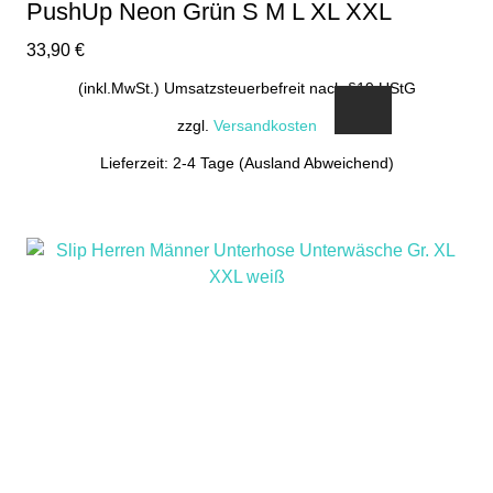
PushUp Neon Grün S M L XL XXL
33,90
€
(inkl.MwSt.) Umsatzsteuerbefreit nach §19 UStG
zzgl.
Versandkosten
Lieferzeit: 2-4 Tage (Ausland Abweichend)
Dieses
Produkt
weist
mehrere
Varianten
auf.
Die
Optionen
können
auf
der
Produktseite