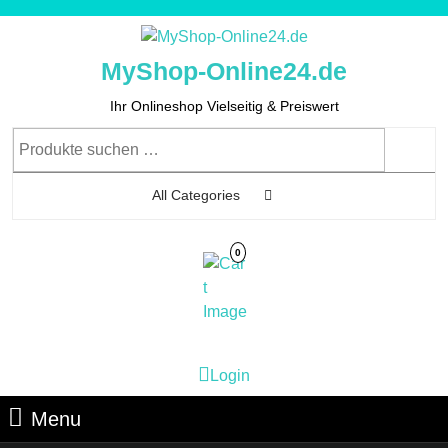
Skip
to
content
MyShop-Online24.de
Skip
to
Ihr Onlineshop Vielseitig & Preiswert
Content
Suchen
nach:
All Categories
0
Cart
Login
Login
Image
Menu
Menu