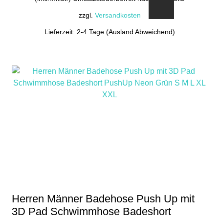
zzgl.
Versandkosten
Lieferzeit: 2-4 Tage (Ausland Abweichend)
Dieses
Produkt
weist
mehrere
Varianten
auf.
Die
Optionen
können
auf
der
Produktseite
gewählt
Herren Männer Badehose Push Up mit
werden
3D Pad Schwimmhose Badeshort