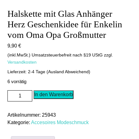
Halskette mit Glas Anhänger
Herz Geschenkidee für Enkelin
vom Oma Opa Großmutter
9,90
€
(inkl.MwSt.) Umsatzsteuerbefreit nach §19 UStG
zzgl.
Versandkosten
Lieferzeit: 2-4 Tage (Ausland Abweichend)
6 vorrätig
Halskette
In den Warenkorb
mit
Glas
Artikelnummer:
25943
Anhänger
Kategorie:
Accesoires Modeschmuck
Herz
Geschenkidee
für