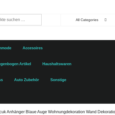
n
All Categories
enmode
Accesoires
genbogen Artikel
Haushaltswaren
ss
Auto Zubehör
Sonstige
ncuk Anhänger Blaue Auge Wohnungdekoration Wand Dekorati