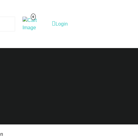
Cart
Image
0
Login
Login
on