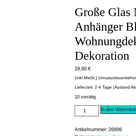
Große Glas
Anhänger B
Wohnungdek
Dekoration
28,90
€
(inkl.MwSt.) Umsatzsteuerbefre
Lieferzeit: 2-4 Tage (Ausland A
10 vorrätig
Große
In den Warenko
Glas
Nazar
Artikelnummer:
26896
Boncuk