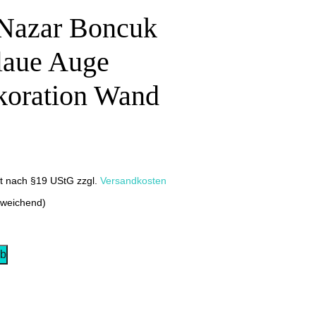
 Nazar Boncuk
laue Auge
oration Wand
it nach §19 UStG
zzgl.
Versandkosten
bweichend)
rb