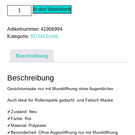
Gesichtsmaske
In den Warenkorb
Rot
Nur
Artikelnummer:
41906994
Mundöffnung
Kategorie:
BDSM Erotik
Fetisch
Maske
Ohne
Beschreibung
Augen
Rollenspiele
Menge
Beschreibung
Gesichtsmaske nur mit Mundöffnung ohne Augenlöcher.
Auch ideal für Rollenspiele gedacht und Fetisch Maske.
✔Zustand: Neu
✔Farbe: Rot
✔Material: Polyester
✔Besonderheit: Ohne Augenöffnung nur mit Mundöffnung