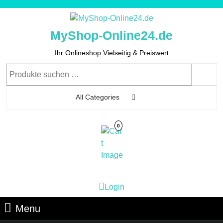
Skip
to
content
MyShop-Online24.de
Skip
to
Ihr Onlineshop Vielseitig & Preiswert
Content
Suchen
nach:
All Categories
0
Cart
Login
Login
Image
Menu
Menu