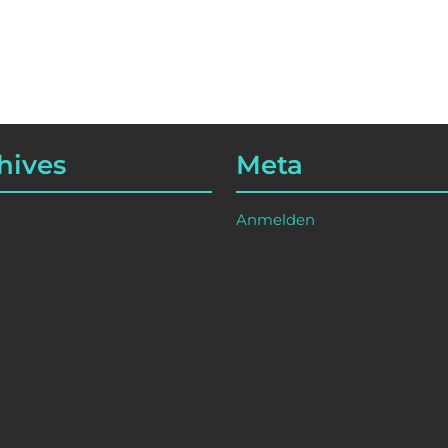
hives
Meta
Anmelden