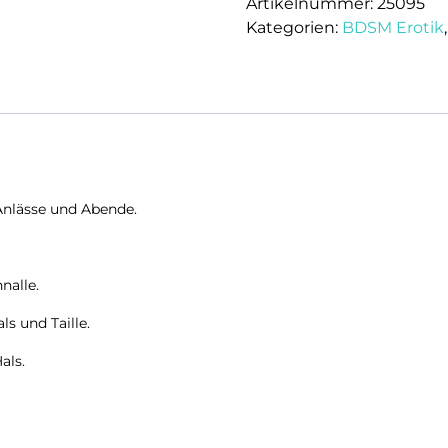
Artikelnummer:
25095
Lederoptik
Kategorien:
BDSM Erotik
Damen
Gurt
Halsband
Fetisch
BDSM
Schwarz
Menge
 Anlässe und Abende.
nalle.
s und Taille.
als.