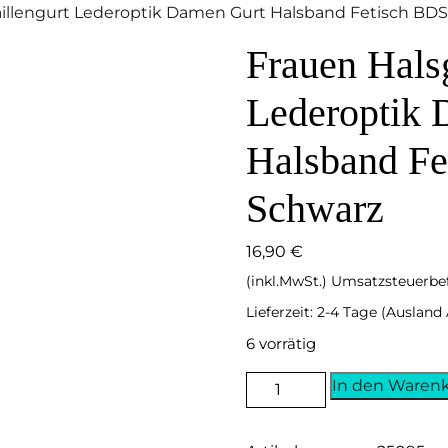
Taillengurt Lederoptik Damen Gurt Halsband Fetisch B
Frauen Halsg
Lederoptik 
Halsband F
Schwarz
16,90
€
(inkl.MwSt.) Umsatzsteuerbe
Lieferzeit: 2-4 Tage (Auslan
6 vorrätig
Frauen
In den Waren
Halsgurt
Taillengurt