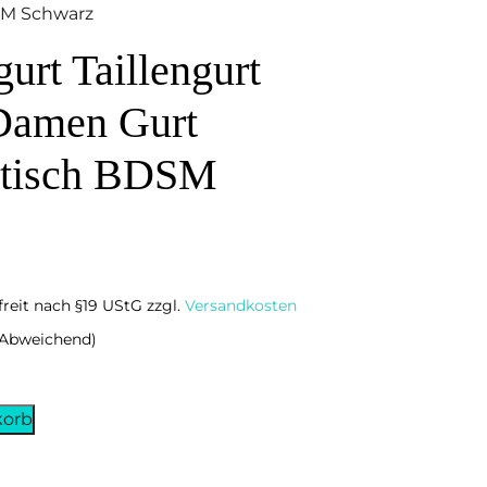
DSM Schwarz
urt Taillengurt
Damen Gurt
etisch BDSM
freit nach §19 UStG
zzgl.
Versandkosten
d Abweichend)
korb