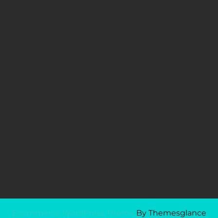
Ecommerce WordPress Theme
By Themesglance