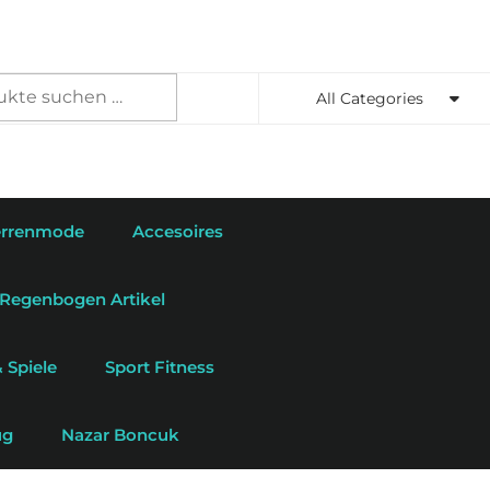
en
All Categories
rrenmode
Accesoires
Regenbogen Artikel
 Spiele
Sport Fitness
ug
Nazar Boncuk