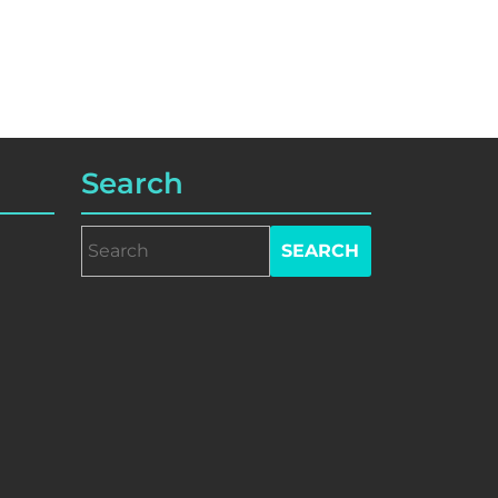
Search
Search
for: