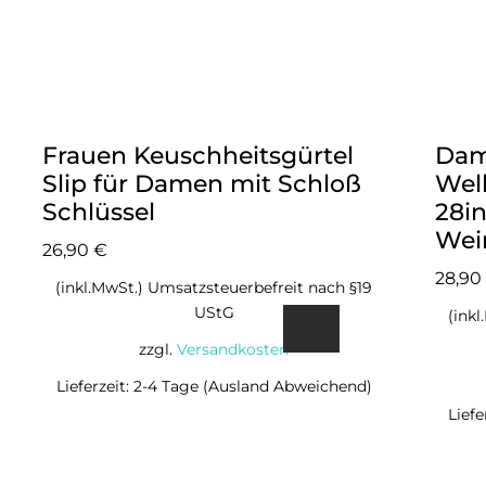
Frauen Keuschheitsgürtel
Dam
Slip für Damen mit Schloß
Wel
Schlüssel
28i
Wei
26,90
€
28,90
(inkl.MwSt.) Umsatzsteuerbefreit nach §19
UStG
(ink
zzgl.
Versandkosten
Lieferzeit: 2-4 Tage (Ausland Abweichend)
Lief