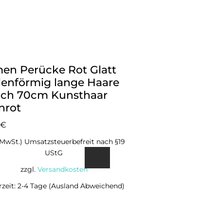
en Perücke Rot Glatt
lenförmig lange Haare
nch 70cm Kunsthaar
nrot
€
l.MwSt.) Umsatzsteuerbefreit nach §19
UStG
zzgl.
Versandkosten
erzeit: 2-4 Tage (Ausland Abweichend)