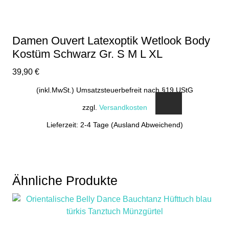
der
Produktseite
gewählt
Damen Ouvert Latexoptik Wetlook Body
werden
Kostüm Schwarz Gr. S M L XL
39,90
€
(inkl.MwSt.) Umsatzsteuerbefreit nach §19 UStG
zzgl.
Versandkosten
Lieferzeit: 2-4 Tage (Ausland Abweichend)
Dieses
Produkt
weist
mehrere
Ähnliche Produkte
Varianten
auf.
Die
Optionen