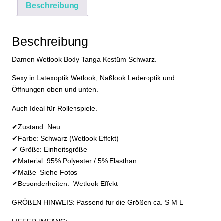
Beschreibung
und
Brüste
Frei
Beschreibung
Einheitsgröße
Menge
Damen Wetlook Body Tanga Kostüm Schwarz.
Sexy in Latexoptik Wetlook, Naßlook Lederoptik und
Öffnungen oben und unten.
Auch Ideal für Rollenspiele.
✔Zustand: Neu
✔Farbe: Schwarz (Wetlook Effekt)
✔ Größe: Einheitsgröße
✔Material: 95% Polyester / 5% Elasthan
✔Maße: Siehe Fotos
✔Besonderheiten: Wetlook Effekt
GRÖßEN HINWEIS: Passend für die Größen ca. S M L
LIEFERUMFANG: