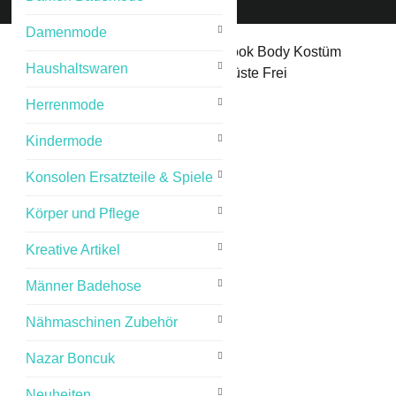
Damenmode
Start
/
Damenmode
/ Damen Wetlook Body Kostüm
Haushaltswaren
Schwarz Lederoptik Unten und Brüste Frei
Einheitsgröße
Herrenmode
Kindermode
Konsolen Ersatzteile & Spiele
Körper und Pflege
Kreative Artikel
Männer Badehose
Nähmaschinen Zubehör
Nazar Boncuk
Neuheiten