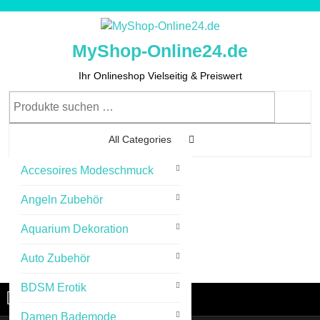
Skip
to
content
MyShop-Online24.de
Skip
to
Ihr Onlineshop Vielseitig & Preiswert
Content
Suchen
nach:
All Categories
Accesoires Modeschmuck
0
Angeln Zubehör
Aquarium Dekoration
Auto Zubehör
Cart
Login
Login
Image
BDSM Erotik
Menu
Menu
Damen Bademode