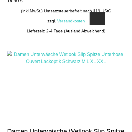
14,90
€
(inkl.MwSt.) Umsatzsteuerbefreit nach §19 UStG
zzgl.
Versandkosten
Lieferzeit: 2-4 Tage (Ausland Abweichend)
Dieses
Produkt
weist
mehrere
Varianten
auf.
Die
Optionen
können
auf
der
Produktseite
gewählt
Damen Unterwäsche Wetlook Slip Spitze
werden