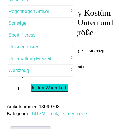
Damen Wetlook Body Kostüm
Regenbogen Artikel
Schwarz Lederoptik Unten und
Sonstige
Brüste Frei Einheitsgröße
Sport Fitness
29,90
€
Unkategorisiert
(inkl.MwSt.) Umsatzsteuerbefreit nach §19 UStG
zzgl.
Versandkosten
Unterhaltung Freizeit
Lieferzeit: 2-4 Tage (Ausland Abweichend)
Werkzeug
3 vorrätig
Damen
In den Warenkorb
Wetlook
Body
Artikelnummer:
13099703
Kostüm
Kategorien:
BDSM Erotik
,
Damenmode
Schwarz
Lederoptik
Unten