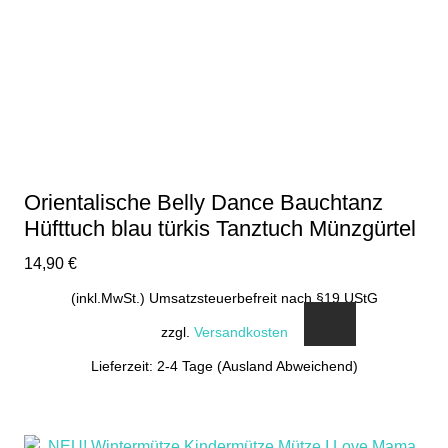
können
auf
der
Produktseite
gewählt
werden
Orientalische Belly Dance Bauchtanz
Hüfttuch blau türkis Tanztuch Münzgürtel
14,90
€
(inkl.MwSt.) Umsatzsteuerbefreit nach §19 UStG
zzgl.
Versandkosten
Lieferzeit: 2-4 Tage (Ausland Abweichend)