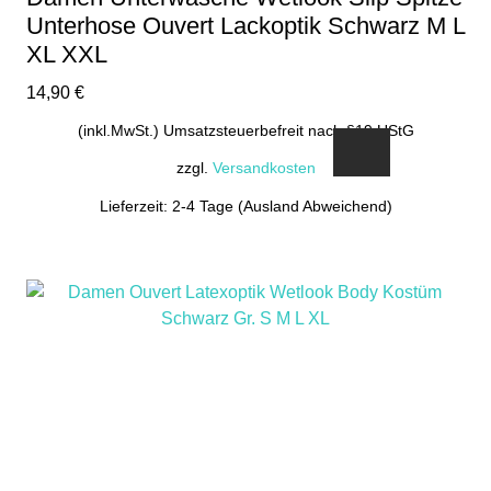
Unterhose Ouvert Lackoptik Schwarz M L
XL XXL
14,90
€
(inkl.MwSt.) Umsatzsteuerbefreit nach §19 UStG
zzgl.
Versandkosten
Lieferzeit: 2-4 Tage (Ausland Abweichend)
Dieses
Produkt
weist
mehrere
Varianten
auf.
Die
Optionen
können
auf