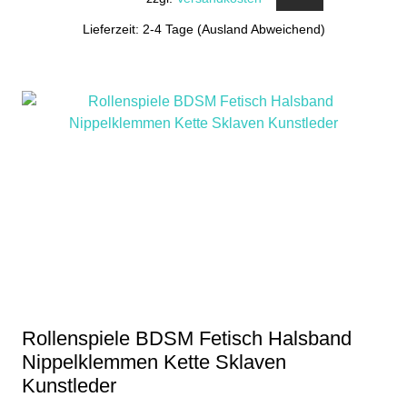
Lieferzeit: 2-4 Tage (Ausland Abweichend)
Dieses
Produkt
weist
mehrere
Varianten
auf.
Die
Optionen
können
auf
der
Produktseite
gewählt
Rollenspiele BDSM Fetisch Halsband
werden
Nippelklemmen Kette Sklaven
Kunstleder