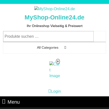
Skip
to
content
MyShop-Online24.de
Skip
to
Ihr Onlineshop Vielseitig & Preiswert
Content
Suchen
nach:
All Categories
0
Cart
Login
Login
Image
Menu
Menu