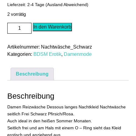
Lieferzeit: 2-4 Tage (Ausland Abweichend)
2 vorrätig
Damen
In den Warenkorb
Reizwäsche
Dessous
Artikelnummer:
Nachtwäsche_Schwarz
Sommerkleid
Kategorien:
BDSM Erotik
,
Damenmode
Lang
Nacht
Kleid
Beschreibung
Nachtwäsche
Seitlich
Frei
Beschreibung
Schwarz
Menge
Damen Reizwäsche Dessous langes Nachtkleid Nachtwäsche
seitlich Frei Schwarz Pfirsich/Rosa.
Auch ideal in den heißen Sommer Monaten.
Seitlich frei und am Hals mit einem O – Ring sieht das Kleid
erotisch und anziehend aus.