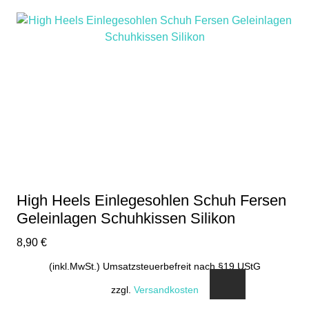
Produkt
weist
mehrere
Varianten
auf.
Die
Optionen
können
auf
der
Produktseite
gewählt
High Heels Einlegesohlen Schuh Fersen
werden
Geleinlagen Schuhkissen Silikon
8,90
€
(inkl.MwSt.) Umsatzsteuerbefreit nach §19 UStG
zzgl.
Versandkosten