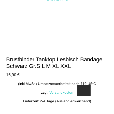
Die
Optionen
können
auf
der
Produktseite
gewählt
werden
Brustbinder Tanktop Lesbisch Bandage
Schwarz Gr.S L M XL XXL
16,90
€
(inkl.MwSt.) Umsatzsteuerbefreit nach §19 UStG
zzgl.
Versandkosten
Lieferzeit: 2-4 Tage (Ausland Abweichend)
Dieses