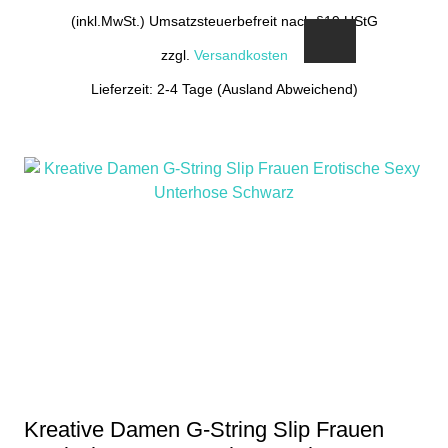
(inkl.MwSt.) Umsatzsteuerbefreit nach §19 UStG
zzgl.
Versandkosten
Lieferzeit: 2-4 Tage (Ausland Abweichend)
Dieses
Produkt
weist
mehrere
Varianten
auf.
Die
Optionen
können
auf
der
Produktseite
gewählt
Kreative Damen G-String Slip Frauen
werden