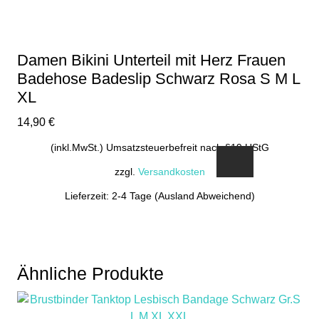
der
Produktseite
gewählt
Damen Bikini Unterteil mit Herz Frauen
werden
Badehose Badeslip Schwarz Rosa S M L
XL
14,90
€
(inkl.MwSt.) Umsatzsteuerbefreit nach §19 UStG
zzgl.
Versandkosten
Lieferzeit: 2-4 Tage (Ausland Abweichend)
Dieses
Produkt
weist
mehrere
Ähnliche Produkte
Varianten
auf.