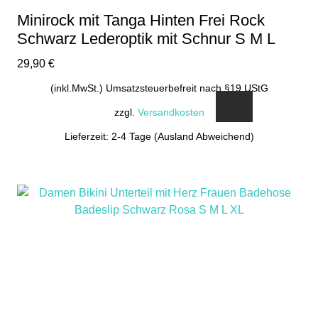
gewählt
Minirock mit Tanga Hinten Frei Rock
werden
Schwarz Lederoptik mit Schnur S M L
29,90
€
(inkl.MwSt.) Umsatzsteuerbefreit nach §19 UStG
zzgl.
Versandkosten
Lieferzeit: 2-4 Tage (Ausland Abweichend)
Dieses
Produkt
weist
mehrere
Varianten
auf.
Die
Optionen
können
auf