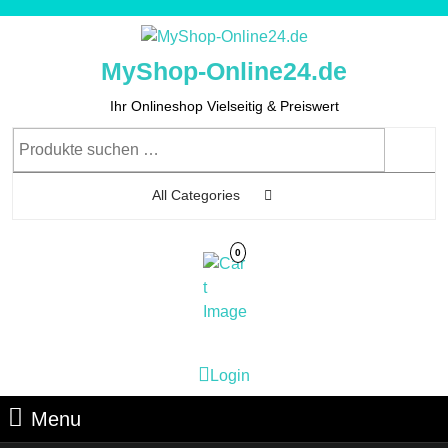
Skip
to
content
MyShop-Online24.de
Skip
to
Ihr Onlineshop Vielseitig & Preiswert
Content
Suchen
nach:
All Categories
0
Cart
Login
Login
Image
Menu
Menu