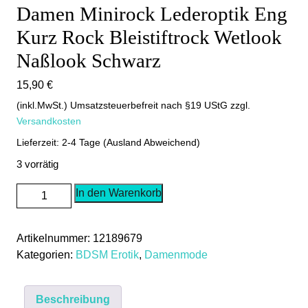
Damen Minirock Lederoptik Eng
Kurz Rock Bleistiftrock Wetlook
Naßlook Schwarz
15,90
€
(inkl.MwSt.) Umsatzsteuerbefreit nach §19 UStG
zzgl.
Versandkosten
Lieferzeit: 2-4 Tage (Ausland Abweichend)
3 vorrätig
Damen
In den Warenkorb
Minirock
Lederoptik
Artikelnummer:
12189679
Eng
Kategorien:
BDSM Erotik
,
Damenmode
Kurz
Rock
Bleistiftrock
Beschreibung
Wetlook