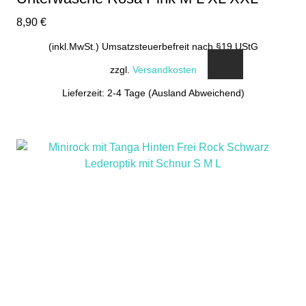
8,90
€
(inkl.MwSt.) Umsatzsteuerbefreit nach §19 UStG
zzgl.
Versandkosten
Lieferzeit: 2-4 Tage (Ausland Abweichend)
Dieses
Produkt
weist
mehrere
Varianten
auf.
Die
Optionen
können
auf
der
Produktseite