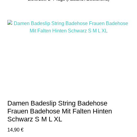
Dieses
Produkt
weist
mehrere
Varianten
auf.
Die
Optionen
können
auf
der
Produktseite
gewählt
Damen Badeslip String Badehose
werden
Frauen Badehose Mit Falten Hinten
Schwarz S M L XL
14,90
€