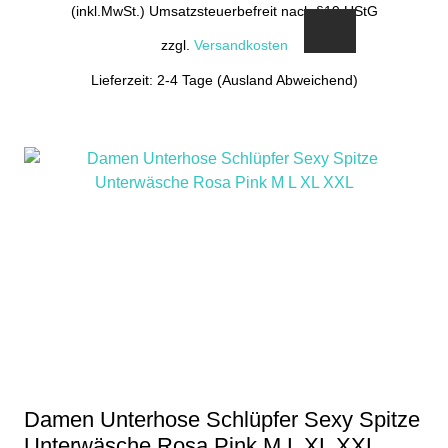
(inkl.MwSt.) Umsatzsteuerbefreit nach §19 UStG
zzgl.
Versandkosten
Lieferzeit: 2-4 Tage (Ausland Abweichend)
Dieses
Produkt
weist
mehrere
Varianten
auf.
Die
Optionen
können
auf
der
Produktseite
gewählt
Damen Unterhose Schlüpfer Sexy Spitze
werden
Unterwäsche Rosa Pink M L XL XXL