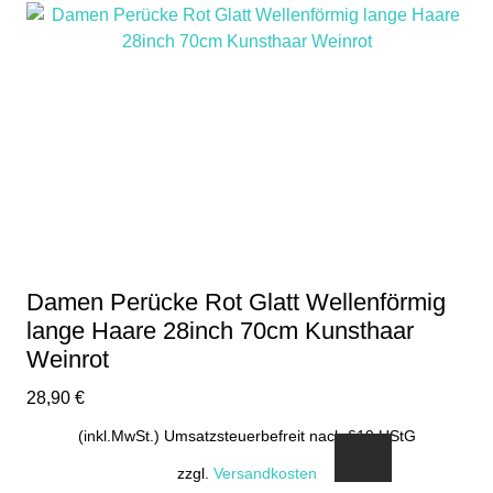
weist
mehrere
Varianten
auf.
Die
Optionen
können
auf
der
Produktseite
gewählt
Damen Perücke Rot Glatt Wellenförmig
werden
lange Haare 28inch 70cm Kunsthaar
Weinrot
28,90
€
(inkl.MwSt.) Umsatzsteuerbefreit nach §19 UStG
zzgl.
Versandkosten