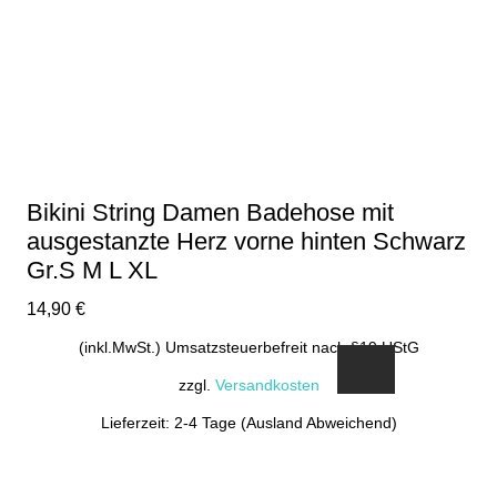
Bikini String Damen Badehose mit
ausgestanzte Herz vorne hinten Schwarz
Gr.S M L XL
14,90
€
(inkl.MwSt.) Umsatzsteuerbefreit nach §19 UStG
zzgl.
Versandkosten
Lieferzeit: 2-4 Tage (Ausland Abweichend)
Dieses
Produkt