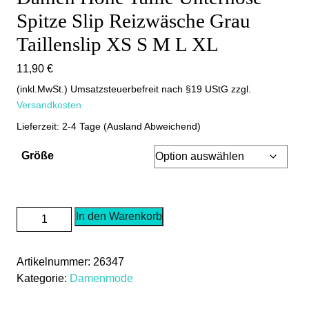
Spitze Slip Reizwäsche Grau
Taillenslip XS S M L XL
11,90
€
(inkl.MwSt.) Umsatzsteuerbefreit nach §19 UStG
zzgl.
Versandkosten
Lieferzeit: 2-4 Tage (Ausland Abweichend)
Größe
Damen
In den Warenkorb
Hohe
Taille
Artikelnummer:
26347
Unterhose
Kategorie:
Damenmode
Spitze
Slip