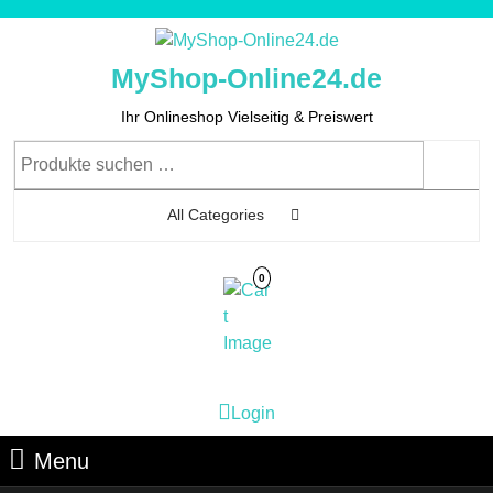
Skip
to
content
MyShop-Online24.de
Skip
to
Ihr Onlineshop Vielseitig & Preiswert
Content
Suchen
nach:
All Categories
0
Cart
Login
Login
Image
Menu
Menu