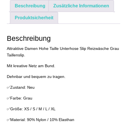
Reizwäsche
Beschreibung
Zusätzliche Informationen
Grau
Taillenslip
Produktsicherheit
XS
S
M
Beschreibung
L
Attraktive Damen Hohe Taille Unterhose Slip Reizwäsche Grau
XL
Taillenslip.
Menge
Mit kreative Netz am Bund.
Dehnbar und bequem zu tragen.
✅Zustand: Neu
✅Farbe: Grau
✅Größe: XS / S / M / L / XL
✅Material: 90% Nylon / 10% Elasthan