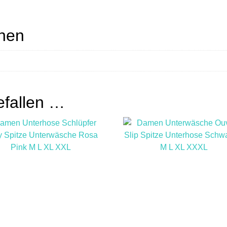
onen
efallen …