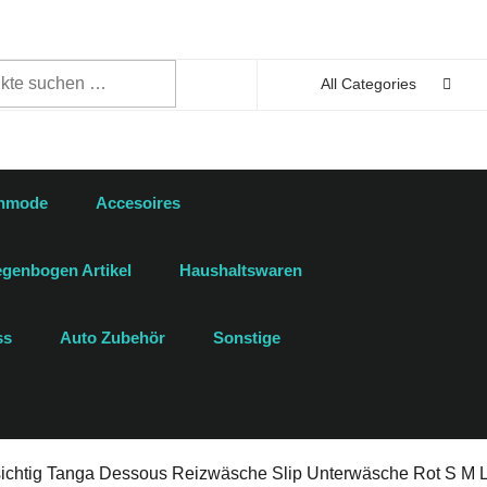
n
All Categories
enmode
Accesoires
genbogen Artikel
Haushaltswaren
ss
Auto Zubehör
Sonstige
sichtig Tanga Dessous Reizwäsche Slip Unterwäsche Rot S M 