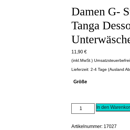
Damen G- St
Tanga Desso
Unterwäsch
11,90
€
(inkl.MwSt.) Umsatzsteuerbefre
Lieferzeit: 2-4 Tage (Ausland A
Größe
Damen
In den Warenko
G-
String
Artikelnummer:
17027
Durchsichtig