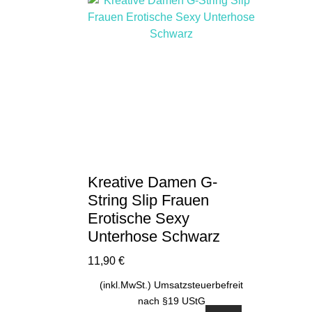
Varianten
auf.
Die
Optionen
können
auf
der
Produktseite
gewählt
werden
Kreative Damen G-
String Slip Frauen
Erotische Sexy
Unterhose Schwarz
11,90
€
(inkl.MwSt.) Umsatzsteuerbefreit
nach §19 UStG