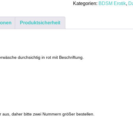
Kategorien:
BDSM Erotik
,
D
Tanga
Dessous
Reizwäsche
ionen
Produktsicherheit
Slip
Unterwäsche
Rot
S
M
äsche durchsichtig in rot mit Beschriftung.
L
XL
Menge
aus, daher bitte zwei Nummern größer bestellen.