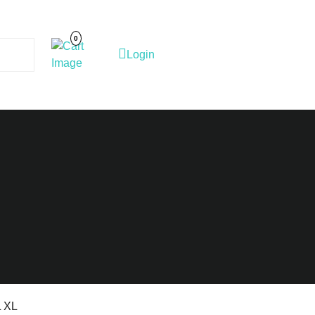
Cart
Image
0
Login
Login
L XL