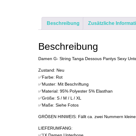
Beschreibung
Zusätzliche Informat
Beschreibung
Damen G- String Tanga Dessous Pantys Sexy Unterw
Zustand: Neu
✅Farbe: Rot
✅Muster: Mit Beschriftung
✅Material: 95% Polyester 5% Elasthan
✅Größe: S / M / L / XL
✅Maße: Siehe Fotos
GRÖßEN HINWEIS: Fällt ca. zwei Nummern kleiner 
LIEFERUMFANG:
✅1X Damen Unterhose