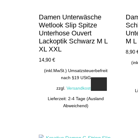
Damen Unterwäsche
Dam
Wetlook Slip Spitze
Sch
Unterhose Ouvert
Unt
Lackoptik Schwarz M L
M L
XL XXL
8,90
14,90
€
(in
(inkl.MwSt.) Umsatzsteuerbefreit
nach §19 UStG
zzgl.
Versandkosten
L
Lieferzeit: 2-4 Tage (Ausland
Abweichend)
Dieses
Produkt
weist
mehrere