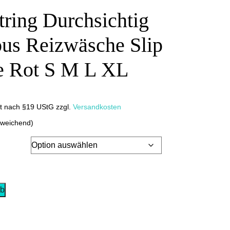
ring Durchsichtig
us Reizwäsche Slip
e Rot S M L XL
it nach §19 UStG
zzgl.
Versandkosten
bweichend)
rb