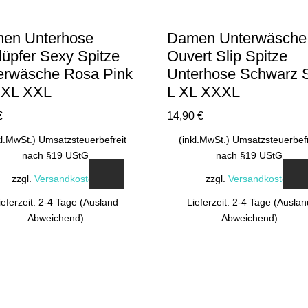
en Unterhose
Damen Unterwäsche
lüpfer Sexy Spitze
Ouvert Slip Spitze
erwäsche Rosa Pink
Unterhose Schwarz 
 XL XXL
L XL XXXL
€
14,90
€
kl.MwSt.) Umsatzsteuerbefreit
(inkl.MwSt.) Umsatzsteuerbefr
nach §19 UStG
nach §19 UStG
zzgl.
Versandkosten
zzgl.
Versandkosten
ieferzeit: 2-4 Tage (Ausland
Lieferzeit: 2-4 Tage (Auslan
Abweichend)
Abweichend)
Dieses
Dieses
Produkt
Produkt
weist
weist
mehrere
mehrere
Varianten
Varianten