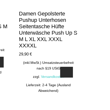
Damen Gepolsterte
Pushup Unterhosen
S M
Seitentasche Hüfte
Unterwäsche Push Up S
M L XL XXL XXXL
XXXXL
eit
29,90
€
(inkl.MwSt.) Umsatzsteuerbefreit
nach §19 UStG
d
zzgl.
Versandkosten
Lieferzeit: 2-4 Tage (Ausland
Abweichend)
Dieses
Produkt
weist