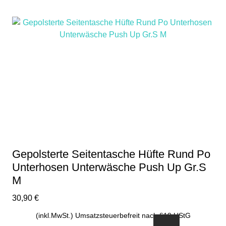
Produkt
weist
mehrere
Varianten
auf.
Die
Optionen
können
auf
der
Produktseite
gewählt
Gepolsterte Seitentasche Hüfte Rund Po
werden
Unterhosen Unterwäsche Push Up Gr.S
M
30,90
€
(inkl.MwSt.) Umsatzsteuerbefreit nach §19 UStG