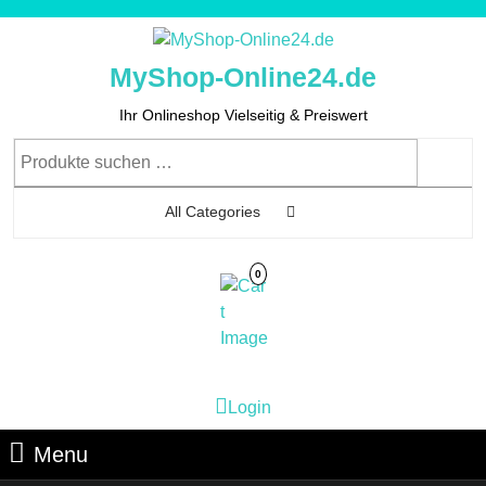
Skip
to
content
MyShop-Online24.de
Skip
to
Ihr Onlineshop Vielseitig & Preiswert
Content
Suchen
nach:
All Categories
0
Cart
Login
Login
Image
Menu
Menu