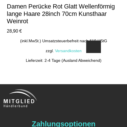
gewählt
Damen Perücke Rot Glatt Wellenförmig
werden
lange Haare 28inch 70cm Kunsthaar
Weinrot
28,90
€
(inkl.MwSt.) Umsatzsteuerbefreit nach §19 UStG
zzgl.
Versandkosten
Lieferzeit: 2-4 Tage (Ausland Abweichend)
Zahlungsoptionen