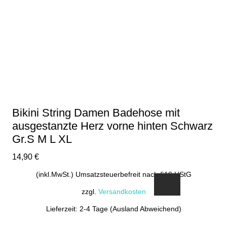
Bikini String Damen Badehose mit
ausgestanzte Herz vorne hinten Schwarz
Gr.S M L XL
14,90
€
(inkl.MwSt.) Umsatzsteuerbefreit nach §19 UStG
zzgl.
Versandkosten
Lieferzeit: 2-4 Tage (Ausland Abweichend)
Dieses