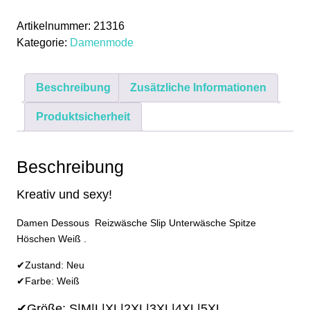
Reizwäsche
Artikelnummer:
21316
Slip
Kategorie:
Damenmode
Unterwäsche
Spitze
Höschen
Beschreibung
Zusätzliche Informationen
Weiß
S
Produktsicherheit
M
L
XL
Beschreibung
2XL
Kreativ und sexy!
3XL
4XL
Damen Dessous Reizwäsche Slip Unterwäsche Spitze
5XL
Höschen Weiß .
Menge
✔Zustand: Neu
✔Farbe: Weiß
✔Größe: S|M|L|XL|2XL|3XL|4XL|5XL