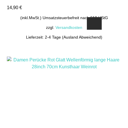
14,90
€
(inkl.MwSt.) Umsatzsteuerbefreit nach §19 UStG
zzgl.
Versandkosten
Lieferzeit: 2-4 Tage (Ausland Abweichend)
Dieses
Produkt
weist
mehrere
Varianten
auf.
Die
Optionen
können
auf
der
Produktseite