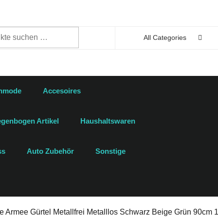
n
All Categories
enmode
Accesoires
genbogen Artikel
Haushaltswaren
ss
Auto Zubehör
Sonstige
e Armee Gürtel Metallfrei Metalllos Schwarz Beige Grün 90cm