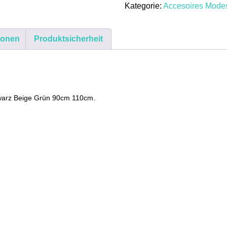
Kategorie:
Accesoires Mod
Metalllos
Schwarz
Beige
ionen
Produktsicherheit
Grün
90cm
110cm
Menge
hwarz Beige Grün 90cm 110cm.