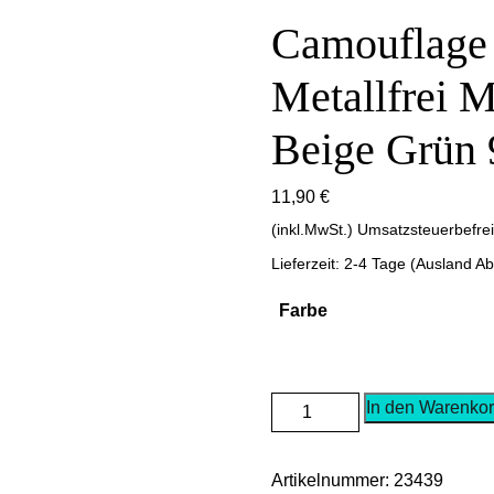
Camouflage
Metallfrei M
Beige Grün
11,90
€
(inkl.MwSt.) Umsatzsteuerbefre
Lieferzeit: 2-4 Tage (Ausland A
Farbe
Camouflage
In den Warenko
Armee
Gürtel
Artikelnummer:
23439
Metallfrei