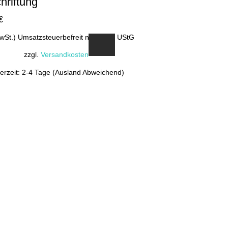
hriftung
€
MwSt.) Umsatzsteuerbefreit nach §19 UStG
zzgl.
Versandkosten
ferzeit: 2-4 Tage (Ausland Abweichend)