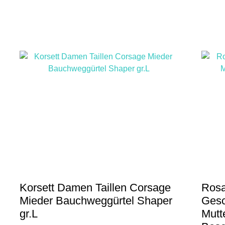
weist
mehrere
Varianten
auf.
Die
Optionen
können
auf
der
Produktseit
gewählt
werden
Korsett Damen Taillen Corsage
Rosa
Mieder Bauchweggürtel Shaper
Gesc
gr.L
Mutt