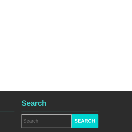
Search
Search
for: