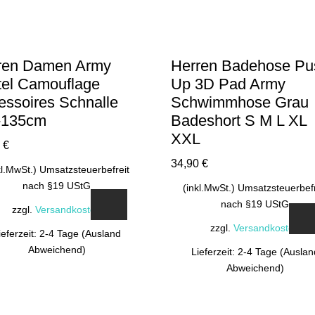
ren Damen Army
Herren Badehose Pu
tel Camouflage
Up 3D Pad Army
essoires Schnalle
Schwimmhose Grau
-135cm
Badeshort S M L XL
XXL
0
€
34,90
€
kl.MwSt.) Umsatzsteuerbefreit
nach §19 UStG
(inkl.MwSt.) Umsatzsteuerbefr
nach §19 UStG
zzgl.
Versandkosten
zzgl.
Versandkosten
ieferzeit: 2-4 Tage (Ausland
Abweichend)
Lieferzeit: 2-4 Tage (Auslan
Abweichend)
Dieses
Produkt