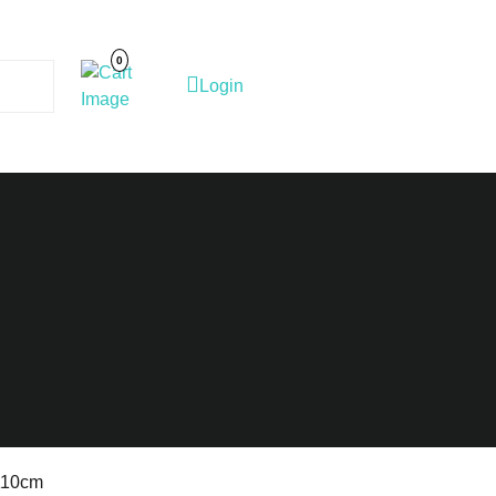
Cart
Image
0
Login
Login
 110cm