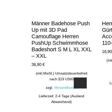
Männer Badehose Push
Her
Up mit 3D Pad
Gür
Camouflage Herren
Acc
PushUp Schwimmhose
110
Badeshort S M L XL XXL
16,9
– XXL
(in
36,90
€
(inkl.MwSt.) Umsatzsteuerbefreit
nach §19 UStG
L
zzgl.
Versandkosten
Lieferzeit: 2-4 Tage (Ausland
Abweichend)