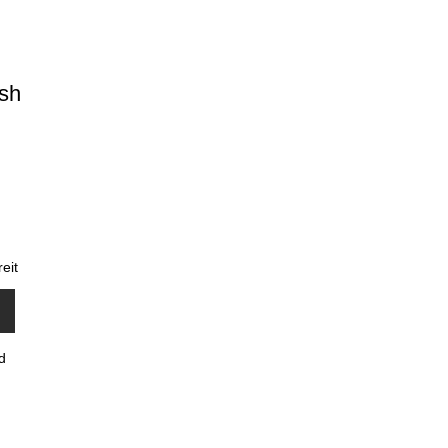
sh
eit
d