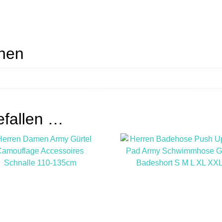
onen
efallen …