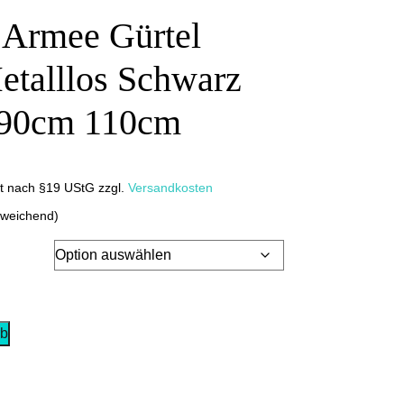
 Armee Gürtel
etalllos Schwarz
 90cm 110cm
it nach §19 UStG
zzgl.
Versandkosten
bweichend)
rb