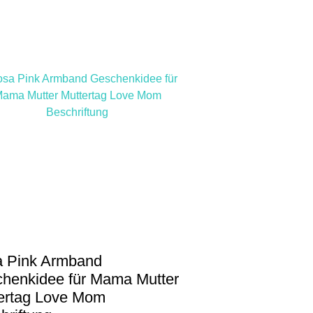
e
 Pink Armband
henkidee für Mama Mutter
ertag Love Mom