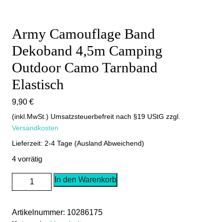
Army Camouflage Band
Dekoband 4,5m Camping
Outdoor Camo Tarnband
Elastisch
9,90
€
(inkl.MwSt.) Umsatzsteuerbefreit nach §19 UStG
zzgl.
Versandkosten
Lieferzeit: 2-4 Tage (Ausland Abweichend)
4 vorrätig
Army
In den Warenkorb
Camouflage
Band
Artikelnummer:
10286175
Dekoband