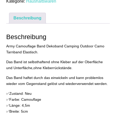
Kategorie:
Haushaltswaren
4,5m
Camping
Outdoor
Beschreibung
Camo
Tarnband
Elastisch
Beschreibung
Menge
Army Camouflage Band Dekoband Camping Outdoor Camo
Tarnband Elastisch.
Das Band ist selbsthaftend ohne Kleber auf der Oberfläche
und Unterfläche,ohne Kleberrückstände.
Das Band haftet durch das einwickeln und kann problemlos
wieder vom Gegenstand gelöst und wiederverwendet werden.
✅Zustand: Neu
✅Farbe: Camouflage
✅Länge: 4,5m
✅Breite: 5cm