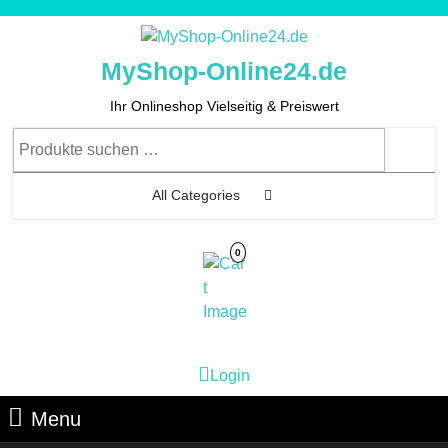
Skip
to
content
MyShop-Online24.de
Skip
to
Ihr Onlineshop Vielseitig & Preiswert
Content
Suchen
nach:
All Categories
0
Cart
Login
Login
Image
Menu
Menu