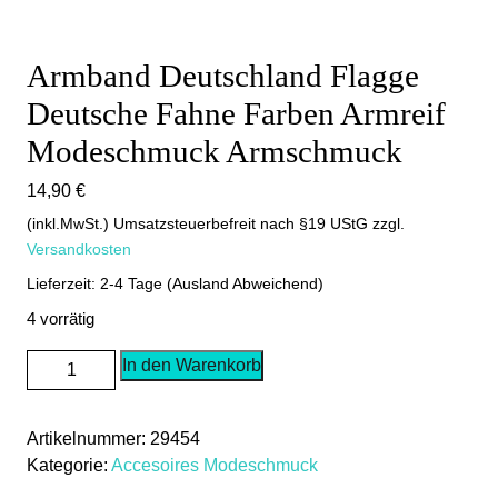
Armband Deutschland Flagge
Deutsche Fahne Farben Armreif
Modeschmuck Armschmuck
14,90
€
(inkl.MwSt.) Umsatzsteuerbefreit nach §19 UStG
zzgl.
Versandkosten
Lieferzeit: 2-4 Tage (Ausland Abweichend)
4 vorrätig
Armband
In den Warenkorb
Deutschland
Flagge
Artikelnummer:
29454
Deutsche
Kategorie:
Accesoires Modeschmuck
Fahne
Farben