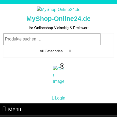
Skip
to
content
MyShop-Online24.de
Skip
to
Ihr Onlineshop Vielseitig & Preiswert
Content
Suchen
nach:
All Categories
0
Cart
Login
Login
Image
Menu
Menu