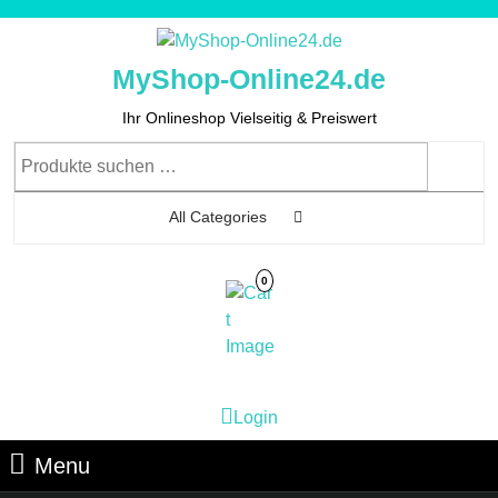
Skip
to
content
MyShop-Online24.de
Skip
to
Ihr Onlineshop Vielseitig & Preiswert
Content
Suchen
nach:
All Categories
0
Cart
Login
Login
Image
Menu
Menu