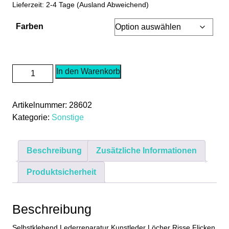
Lieferzeit: 2-4 Tage (Ausland Abweichend)
Farben
70x50cm
In den Warenkorb
Selbstklebende
Lederreparatur
Artikelnummer:
28602
Löcher
Kategorie:
Sonstige
Risse
Abrieb
Flicken
Beschreibung
Zusätzliche Informationen
Reparatur
Menge
Produktsicherheit
Beschreibung
Selbstklebend Lederreparatur Kunstleder Löcher Risse Flicken