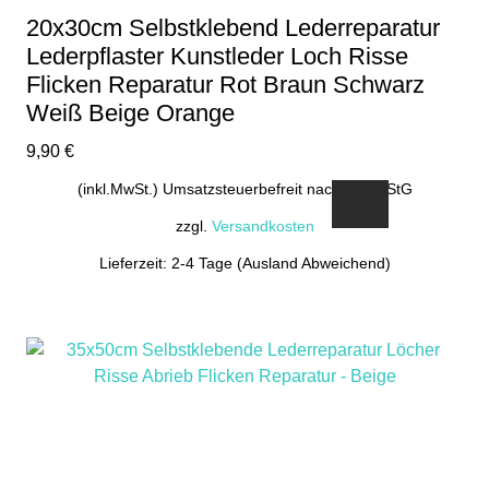
20x30cm Selbstklebend Lederreparatur
Lederpflaster Kunstleder Loch Risse
Flicken Reparatur Rot Braun Schwarz
Weiß Beige Orange
9,90
€
(inkl.MwSt.) Umsatzsteuerbefreit nach §19 UStG
zzgl.
Versandkosten
Lieferzeit: 2-4 Tage (Ausland Abweichend)
Dieses
Produkt
weist
mehrere
Varianten
auf.
Die
Optionen