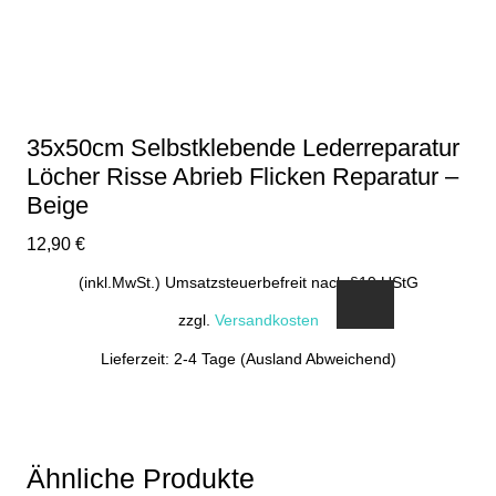
können
auf
der
Produktseite
gewählt
35x50cm Selbstklebende Lederreparatur
werden
Löcher Risse Abrieb Flicken Reparatur –
Beige
12,90
€
(inkl.MwSt.) Umsatzsteuerbefreit nach §19 UStG
zzgl.
Versandkosten
Lieferzeit: 2-4 Tage (Ausland Abweichend)
Ähnliche Produkte