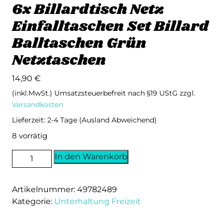
6x Billardtisch Netz
Einfalltaschen Set Billard
Balltaschen Grün
Netztaschen
14,90
€
(inkl.MwSt.) Umsatzsteuerbefreit nach §19 UStG
zzgl.
Versandkosten
Lieferzeit: 2-4 Tage (Ausland Abweichend)
8 vorrätig
6x
In den Warenkorb
Billardtisch
Netz
Artikelnummer:
49782489
Einfalltaschen
Kategorie:
Unterhaltung Freizeit
Set
Billard