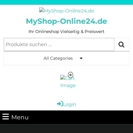
Skip
to
content
MyShop-Online24.de
Skip
to
Ihr Onlineshop Vielseitig & Preiswert
Content
Suchen
nach:
All Categories
0
Cart
Login
Login
Image
Menu
Menu