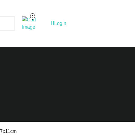
Cart
Image
0
Login
Login
 27x11cm