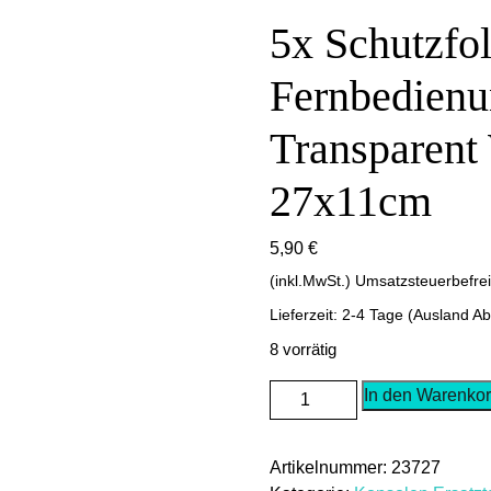
5x Schutzfol
Fernbedienu
Transparent
27x11cm
5,90
€
(inkl.MwSt.) Umsatzsteuerbefre
Lieferzeit: 2-4 Tage (Ausland A
8 vorrätig
5x
In den Warenko
Schutzfolie
für
Artikelnummer:
23727
Fernbedienung