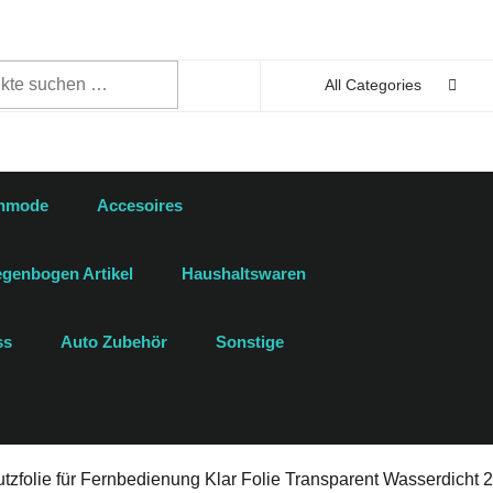
n
All Categories
enmode
Accesoires
genbogen Artikel
Haushaltswaren
ss
Auto Zubehör
Sonstige
utzfolie für Fernbedienung Klar Folie Transparent Wasserdicht