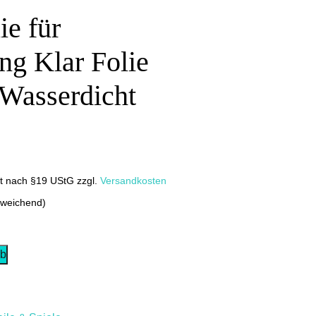
ie für
ng Klar Folie
 Wasserdicht
it nach §19 UStG
zzgl.
Versandkosten
bweichend)
rb