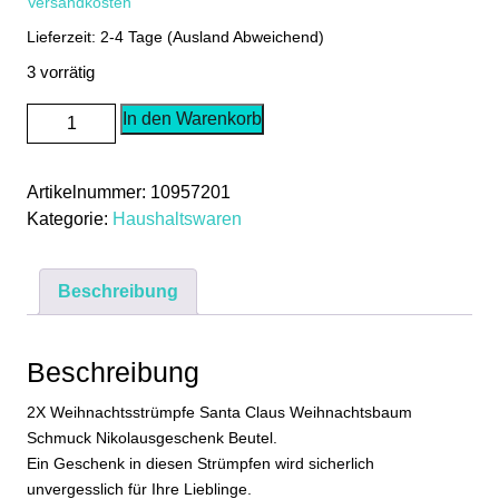
Versandkosten
Lieferzeit: 2-4 Tage (Ausland Abweichend)
3 vorrätig
Weihnachtsstrümpfe
In den Warenkorb
Santa
Claus
Artikelnummer:
10957201
Weihnachtsbaum
Kategorie:
Haushaltswaren
Schmuck
Nikolausgeschenk
Beutel
Beschreibung
2X
Menge
Beschreibung
2X Weihnachtsstrümpfe Santa Claus Weihnachtsbaum
Schmuck Nikolausgeschenk Beutel.
Ein Geschenk in diesen Strümpfen wird sicherlich
unvergesslich für Ihre Lieblinge.