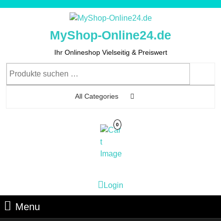
Skip
to
content
MyShop-Online24.de
Skip
to
Ihr Onlineshop Vielseitig & Preiswert
Content
Suchen
nach:
All Categories
0
Cart
Login
Login
Image
Menu
Menu